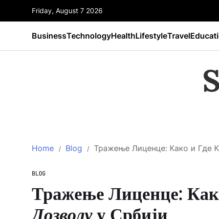
Friday, August 7 2026
Business
Technology
Health
Lifestyle
Travel
Educat
S
Home
Blog
Тражење Лиценце: Како и Где К
BLOG
Тражење Лиценце: Как
Дозволу
у Србији