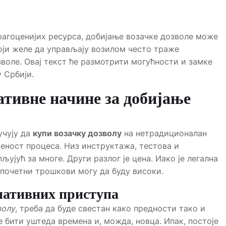
драгоценијих ресурса, добијање возачке дозволе може
оји желе да управљају возилом често траже
зволе. Овај текст ће размотрити могућности и замке
 Србији.
тивне начине за добијање
учују да
купи возачку дозволу
на нетрадиционалан
женост процеса. Низ инструктажа, тестова и
јућ за многе. Други разлог је цена. Иако је легална
 почетни трошкови могу да буду високи.
нативних приступа
волу
, треба да буде свестан како предности тако и
 бити уштеда времена и, можда, новца. Ипак, постоје