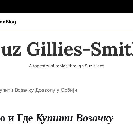
ion
Blog
uz Gillies-Smi
A tapestry of topics through Suz's lens
упити Возачку Дозволу у Србији
о и Где
Купити Возачку