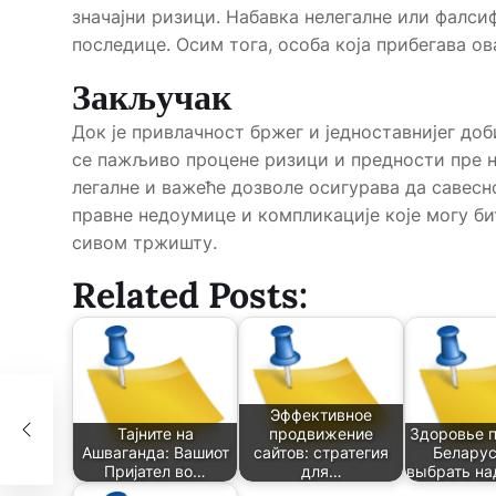
значајни ризици. Набавка нелегалне или фалс
последице. Осим тога, особа која прибегава 
Закључак
Док је привлачност бржег и једноставнијег до
се пажљиво процене ризици и предности пре н
легалне и важеће дозволе осигурава да савесно
правне недоумице и компликације које могу б
сивом тржишту.
Related Posts:
Эффективное
Тајните на
продвижение
Здоровье п
Ашваганда: Вашиот
сайтов: стратегия
Беларус
Пријател во…
для…
выбрать н