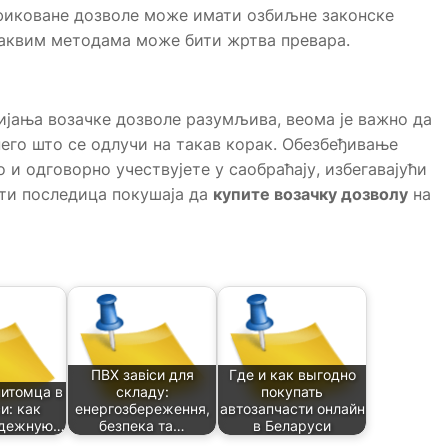
ификоване дозволе може имати озбиљне законске
оваквим методама може бити жртва превара.
бијања возачке дозволе разумљива, веома је важно да
его што се одлучи на такав корак. Обезбеђивање
 и одговорно учествујете у саобраћају, избегавајући
ити последица покушаја да
купите возачку дозволу
на
ПВХ завіси для
Где и как выгодно
итомца в
складу:
покупать
и: как
енергозбереження,
автозапчасти онлайн
адежную…
безпека та…
в Беларуси