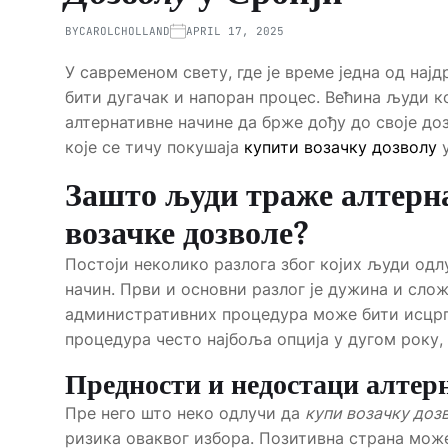
BY
CAROLCHOLLAND
APRIL 17, 2025
У савременом свету, где је време једна од нај
бити дугачак и напоран процес. Већина људи к
алтернативне начине да брже дођу до своје до
које се тичу покушаја
купити возачку дозволу
у
Зашто људи траже алтерна
возачке дозволе?
Постоји неколико разлога због којих људи одл
начин. Први и основни разлог је дужина и сло
административних процедура може бити исцрпљу
процедура често најбоља опција у дугом року,
Предности и недостаци алтер
Пре него што неко одлучи да
купи возачку доз
ризика оваквог избора. Позитивна страна може