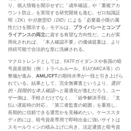
り、個人情報を開示せずに「成年確認」や「重複アカ
ウント防止」を実現する研究開発も進む。ゼロ知識証
明（ZK）や
分散型ID（DID）
による「必要最小限の属
性だけを開示する」モデルは、
プライバシーとコンプ
ライアンスの両立
に資する有望な方向性だ。これが実
用化されれば、「本人確認不要」の価値提案は、より
持続可能で合法的な形に洗練される。
マクロトレンドとしては、FATFガイダンスや各国の暗
号資産規制（例：トラベルルール、EUのMiCA等）の
整備が進み、
AML/CFT
の期待水準が一段と引き上げら
れている。結果として、完全無審査というより、
選択
的・段階的な本人確認
へと最適化が進むだろう。ユー
ザー側は、手軽さだけでなく、「紛争解決手段」「支
払い遅延時の対応」「第三者監査の範囲」を重視し、
長期的に信頼できる運営かを見極めたい。ケーススタ
ディ的には、暗号資産専用で即時出金に強いサイトは
スモールウィンの積み上げに向き、法定通貨と暗号資