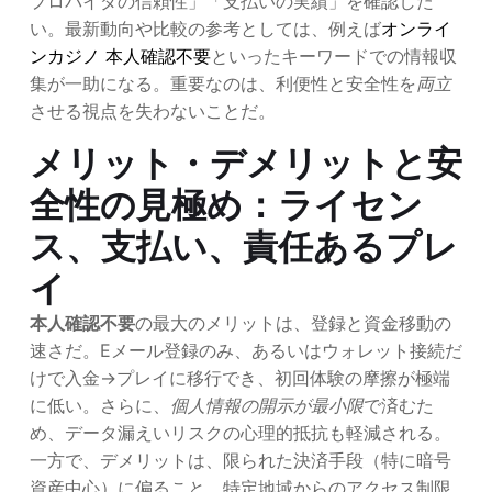
プロバイダの信頼性」「支払いの実績」を確認した
い。最新動向や比較の参考としては、例えば
オンライ
ンカジノ 本人確認不要
といったキーワードでの情報収
集が一助になる。重要なのは、利便性と安全性を
両立
させる視点を失わないことだ。
メリット・デメリットと安
全性の見極め：ライセン
ス、支払い、責任あるプレ
イ
本人確認不要
の最大のメリットは、登録と資金移動の
速さだ。Eメール登録のみ、あるいはウォレット接続だ
けで入金→プレイに移行でき、初回体験の摩擦が極端
に低い。さらに、
個人情報の開示が最小限
で済むた
め、データ漏えいリスクの心理的抵抗も軽減される。
一方で、デメリットは、限られた決済手段（特に暗号
資産中心）に偏ること、特定地域からのアクセス制限