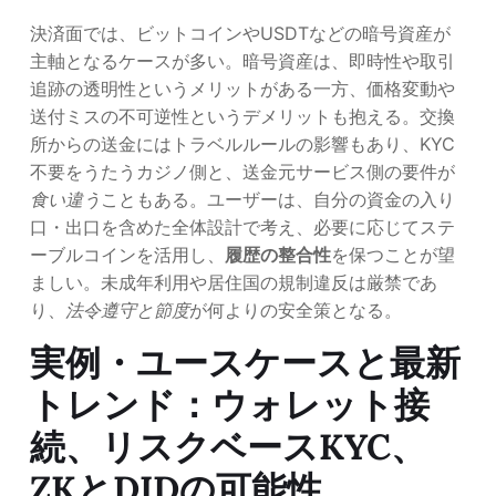
決済面では、ビットコインやUSDTなどの暗号資産が
主軸となるケースが多い。暗号資産は、即時性や取引
追跡の透明性というメリットがある一方、価格変動や
送付ミスの不可逆性というデメリットも抱える。交換
所からの送金にはトラベルルールの影響もあり、KYC
不要をうたうカジノ側と、送金元サービス側の要件が
食い違う
こともある。ユーザーは、自分の資金の入り
口・出口を含めた全体設計で考え、必要に応じてステ
ーブルコインを活用し、
履歴の整合性
を保つことが望
ましい。未成年利用や居住国の規制違反は厳禁であ
り、
法令遵守と節度
が何よりの安全策となる。
実例・ユースケースと最新
トレンド：ウォレット接
続、リスクベースKYC、
ZKとDIDの可能性