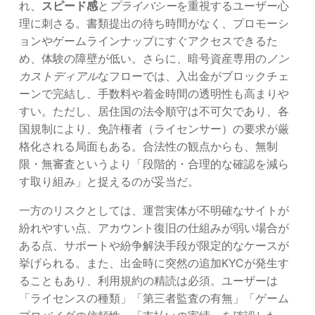
れ、
スピード感
と
プライバシー
を重視するユーザー心
理に刺さる。書類提出の待ち時間がなく、プロモーシ
ョンやゲームラインナップにすぐアクセスできるた
め、体験の障壁が低い。さらに、暗号資産専用の
ノン
カストディアル
なフローでは、入出金がブロックチェ
ーンで完結し、手数料や着金時間の透明性も高まりや
すい。ただし、居住国の法令順守は不可欠であり、各
国規制により、免許権者（ライセンサー）の要求が厳
格化される局面もある。合法性の観点からも、無制
限・無審査というより「段階的・合理的な確認を減ら
す取り組み」と捉えるのが妥当だ。
一方のリスクとしては、運営実体が不明確なサイトが
紛れやすい点、アカウント復旧の仕組みが弱い場合が
ある点、サポートや紛争解決手段が限定的なケースが
挙げられる。また、出金時に突然の追加KYCが発生す
ることもあり、利用規約の精読は必須。ユーザーは
「ライセンスの種類」「第三者監査の有無」「ゲーム