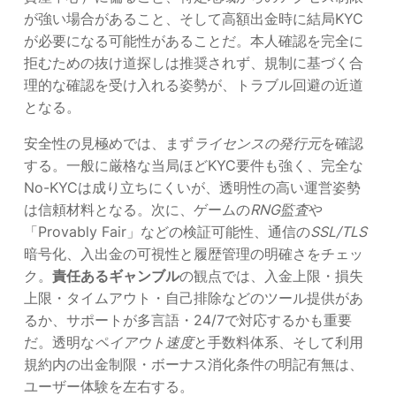
が強い場合があること、そして高額出金時に結局KYC
が必要になる可能性があることだ。本人確認を完全に
拒むための抜け道探しは推奨されず、規制に基づく合
理的な確認を受け入れる姿勢が、トラブル回避の近道
となる。
安全性の見極めでは、まず
ライセンスの発行元
を確認
する。一般に厳格な当局ほどKYC要件も強く、完全な
No-KYCは成り立ちにくいが、透明性の高い運営姿勢
は信頼材料となる。次に、ゲームの
RNG監査
や
「Provably Fair」などの検証可能性、通信の
SSL/TLS
暗号化、入出金の可視性と履歴管理の明確さをチェッ
ク。
責任あるギャンブル
の観点では、入金上限・損失
上限・タイムアウト・自己排除などのツール提供があ
るか、サポートが多言語・24/7で対応するかも重要
だ。透明な
ペイアウト速度
と手数料体系、そして利用
規約内の出金制限・ボーナス消化条件の明記有無は、
ユーザー体験を左右する。