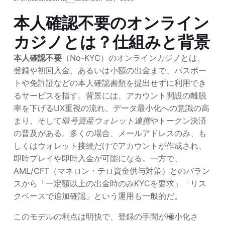
本人確認不要のオンライン
カジノとは？仕組みと背景
本人確認不要
（No-KYC）のオンラインカジノとは、
登録や初回入金、あるいは小額の出金まで、パスポー
トや免許証などの本人確認書類を提出せずに利用でき
るサービスを指す。背景には、アカウント開設の離脱
率を下げるUX重視の流れ、データ最小化への意識の高
まり、そして
暗号資産ウォレット連携
やトークン決済
の普及がある。多くの場合、メールアドレスのみ、も
しくはウォレット接続だけでアカウントが作成され、
即時プレイや即時入金が可能になる。一方で、
AML/CFT（マネロン・テロ資金供与対策）とのバラン
スから「一定額以上の出金時のみKYCを要求」「リス
クベースで追加確認」という運用も一般的だ。
このモデルの利点は明快で、登録の手間が極小化さ