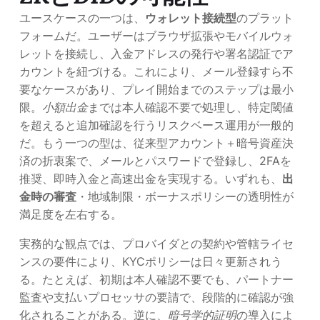
ユースケースの一つは、
ウォレット接続型
のプラット
フォームだ。ユーザーはブラウザ拡張やモバイルウォ
レットを接続し、入金アドレスの発行や署名認証でア
カウントを紐づける。これにより、メール登録すら不
要なケースがあり、プレイ開始までのステップは最小
限。
小額出金
までは本人確認不要で処理し、特定閾値
を超えると追加確認を行うリスクベース運用が一般的
だ。もう一つの型は、従来型アカウント＋暗号資産決
済の折衷案で、メールとパスワードで登録し、2FAを
推奨、即時入金と高速出金を実現する。いずれも、
出
金時の審査
・地域制限・ボーナスポリシーの透明性が
満足度を左右する。
実務的な観点では、プロバイダとの契約や管轄ライセ
ンスの要件により、KYCポリシーは日々更新されう
る。たとえば、初期は本人確認不要でも、パートナー
監査や支払いプロセッサの要請で、段階的に確認が強
化されることがある。逆に、
暗号学的証明
の導入によ