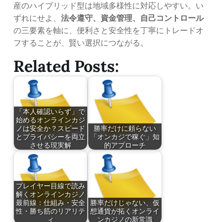
産のハイブリッド型は地域多様性に対応しやすい。い
ずれにせよ、
法令遵守、資金管理、自己コントロール
の三要素を軸に、便利さと安全性を丁寧にトレードオ
フすることが、賢い選択につながる。
Related Posts:
「本人確認いらず」で
始めるオンラインカジ
ノは安全か？スピード
勝率だけに頼らない
とプライバシーを両立
「オンカジで稼ぐ」知
させる現実解
的アプローチ
プレイヤー目線で読み
解くオンラインカジノ
最前線：仕組み・安全
勝率だけじゃない、仮
性・勝ち筋のリアリテ
想通貨が拓くオンライ
ィ
ンカジノの新常識