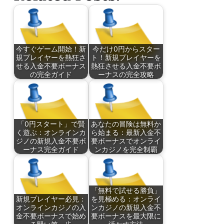
今すぐゲーム開始！新
今だけ0円からスター
規プレイヤーを熱狂さ
ト！新規プレイヤーを
せる入金不要ボーナス
熱狂させる入金不要ボ
の完全ガイド
ーナスの完全攻略
「0円スタート」で賢
あなたの冒険は無料か
く遊ぶ：オンラインカ
ら始まる：最新入金不
ジノの新規入金不要ボ
要ボーナスでオンライ
ーナス完全ガイド
ンカジノを完全制覇
「無料で試せる勝負」
新規プレイヤー必見：
を見極める：オンライ
オンラインカジノの入
ンカジノの新規入金不
金不要ボーナスで始め
要ボーナスを最大限に