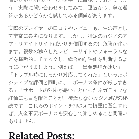
う。実際に問い合わせをしてみて、迅速かつ丁寧な返
答があるかどうかも試してみる価値があります。
実際のプレイヤーの口コミやレビューも、生の声とし
て非常に参考になります。しかし、特定のカジノのア
フィリエイトサイトばかりを信用するのは危険が伴い
ます。複数の独立したレビューサイトやフォーラムな
どを横断的にチェックし、総合的な評価を判断するよ
うに心がけましょう。例えば、「出金処理が速い」
「トラブル時にしっかり対応してくれた」といったポ
ジティブな評価と同時に、「ボーナス条件が厳しすぎ
る」「サポートの対応が悪い」といったネガティブな
評価にも目を配ることが、
後悔しないカジノ選び
の秘
訣です。これらのポイントを押さえて慎重に選定すれ
ば、入金不要ボーナスを安心して楽しめること間違い
ありません。
Related Posts: