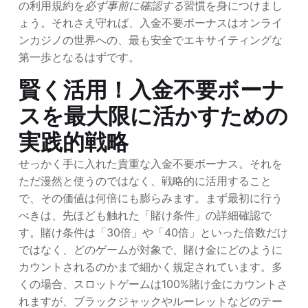
の利用規約を
必ず事前に確認する
習慣を身につけまし
ょう。それさえ守れば、入金不要ボーナスはオンライ
ンカジノの世界への、最も安全でエキサイティングな
第一歩となるはずです。
賢く活用！入金不要ボーナ
スを最大限に活かすための
実践的戦略
せっかく手に入れた貴重な入金不要ボーナス。それを
ただ漫然と使うのではなく、戦略的に活用すること
で、その価値は何倍にも膨らみます。まず最初に行う
べきは、先ほども触れた「賭け条件」の詳細確認で
す。賭け条件は「30倍」や「40倍」といった倍数だけ
ではなく、どのゲームが対象で、賭け金にどのように
カウントされるのかまで細かく規定されています。多
くの場合、スロットゲームは100%賭け金にカウントさ
れますが、ブラックジャックやルーレットなどのテー