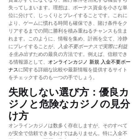
失ってしまいます。理想は、ボーナス資金を小さな単
位に分けて、じっくりとプレイすることです。これに
より、ゲームに慣れる時間も確保でき、賭け条件をク
リアするまでの間に勝利を積み重ねるチャンスも生ま
れます。このように、情報を集め、計画を立て、冷静
にプレイすることが、
入金不要ボーナスで実際に利益
を生み出す
ための最良の方法です。例えば、信頼でき
る情報源として、
オンラインカジノ 新規 入金不要ボー
ナス
に関する詳細な比較や最新情報を提供するサイト
をチェックするのも一つの手でしょう。
失敗しない選び方：優良カ
ジノと危険なカジノの見分
け方
オンラインカジノは数多く存在しますが、そのすべて
が安全で信頼できるわけではありません。特に入金不