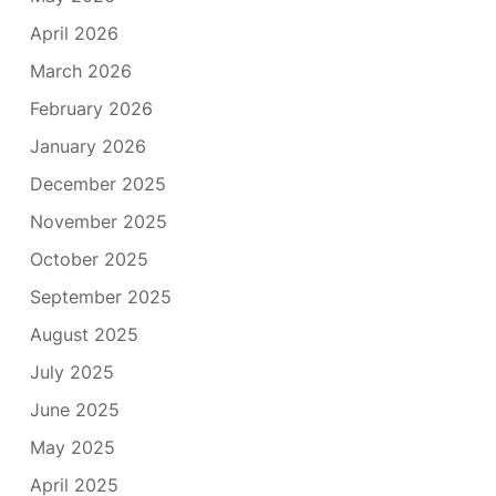
April 2026
March 2026
February 2026
January 2026
December 2025
November 2025
October 2025
September 2025
August 2025
July 2025
June 2025
May 2025
April 2025