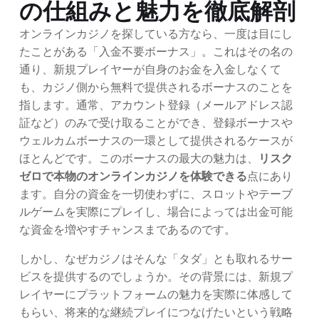
の仕組みと魅力を徹底解剖
オンラインカジノを探している方なら、一度は目にし
たことがある「入金不要ボーナス」。これはその名の
通り、新規プレイヤーが自身のお金を入金しなくて
も、カジノ側から無料で提供されるボーナスのことを
指します。通常、アカウント登録（メールアドレス認
証など）のみで受け取ることができ、登録ボーナスや
ウェルカムボーナスの一環として提供されるケースが
ほとんどです。このボーナスの最大の魅力は、
リスク
ゼロで本物のオンラインカジノを体験できる
点にあり
ます。自分の資金を一切使わずに、スロットやテーブ
ルゲームを実際にプレイし、場合によっては出金可能
な資金を増やすチャンスまであるのです。
しかし、なぜカジノはそんな「タダ」とも取れるサー
ビスを提供するのでしょうか。その背景には、新規プ
レイヤーにプラットフォームの魅力を実際に体感して
もらい、将来的な継続プレイにつなげたいという戦略