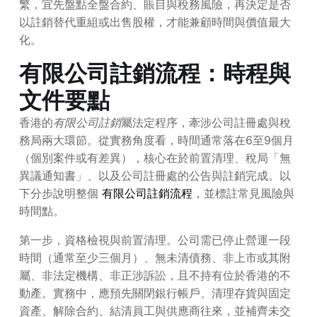
繁，宜先盤點全盤合約、賬目與稅務風險，再決定是否
以註銷替代重組或出售股權，才能兼顧時間與價值最大
化。
有限公司註銷流程：時程與
文件要點
香港的
有限公司註銷
屬法定程序，牽涉公司註冊處與稅
務局兩大環節。從實務角度看，時間通常落在6至9個月
（個別案件或有差異），核心在於前置清理、稅局「無
異議通知書」、以及公司註冊處的公告與註銷完成。以
下分步說明整個
有限公司註銷流程
，並標註常見風險與
時間點。
第一步，資格檢視與前置清理。公司需已停止營運一段
時間（通常至少三個月）、無未清債務、非上市或其附
屬、非法定機構、非正涉訴訟，且不持有位於香港的不
動產。實務中，應預先關閉銀行帳戶、清理存貨與固定
資產、解除合約、結清員工與供應商往來，並補齊未交