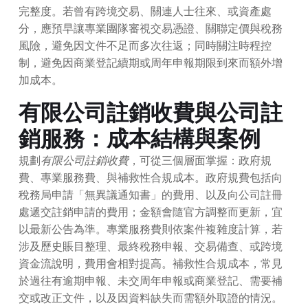
完整度。若曾有跨境交易、關連人士往來、或資產處
分，應預早讓專業團隊審視交易憑證、關聯定價與稅務
風險，避免因文件不足而多次往返；同時關注時程控
制，避免因商業登記續期或周年申報期限到來而額外增
加成本。
有限公司註銷收費與公司註
銷服務：成本結構與案例
規劃
有限公司註銷收費
，可從三個層面掌握：政府規
費、專業服務費、與補救性合規成本。政府規費包括向
稅務局申請「無異議通知書」的費用、以及向公司註冊
處遞交註銷申請的費用；金額會隨官方調整而更新，宜
以最新公告為準。專業服務費則依案件複雜度計算，若
涉及歷史賬目整理、最終稅務申報、交易備查、或跨境
資金流說明，費用會相對提高。補救性合規成本，常見
於過往有逾期申報、未交周年申報或商業登記、需要補
交或改正文件，以及因資料缺失而需額外取證的情況。