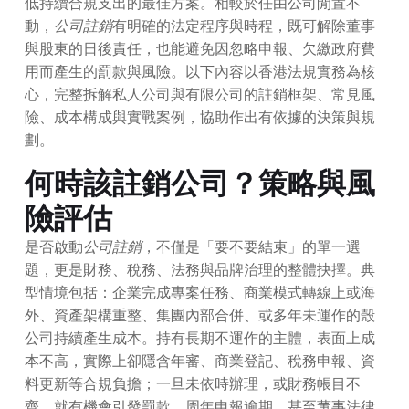
低持續合規支出的最佳方案。相較於任由公司閒置不
動，
公司註銷
有明確的法定程序與時程，既可解除董事
與股東的日後責任，也能避免因忽略申報、欠繳政府費
用而產生的罰款與風險。以下內容以香港法規實務為核
心，完整拆解私人公司與有限公司的註銷框架、常見風
險、成本構成與實戰案例，協助作出有依據的決策與規
劃。
何時該註銷公司？策略與風
險評估
是否啟動
公司註銷
，不僅是「要不要結束」的單一選
題，更是財務、稅務、法務與品牌治理的整體抉擇。典
型情境包括：企業完成專案任務、商業模式轉線上或海
外、資產架構重整、集團內部合併、或多年未運作的殼
公司持續產生成本。持有長期不運作的主體，表面上成
本不高，實際上卻隱含年審、商業登記、稅務申報、資
料更新等合規負擔；一旦未依時辦理，或財務帳目不
齊，就有機會引發罰款、周年申報逾期、甚至董事法律