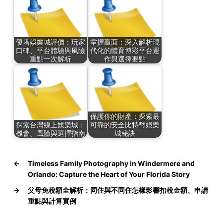
優塔娛樂城評價：玩家
掌握贏面：深入解析現
口碑、平台體驗與風險
代化的體育博彩平台運
重點一次解析
作與選擇要點
保護你的財產：探索最
探索台灣線上娛樂城：
可靠的安全比特幣娛樂
機會、風險與選擇指南
城秘訣
←
Timeless Family Photography in Windermere and
Orlando: Capture the Heart of Your Florida Story
→
父母免稅額全解析：同住與不同住怎樣影響扣稅金額、申請
重點與計算實例