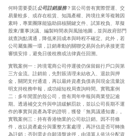
何時需要委託
公司註銷服務
？當公司曾有實際營運、交
易量較多、或存在租賃、知識產權、跨境往來等複雜因
素時，專業團隊能協助篩核關鍵文件、試算稅負、草擬
股東/董事決議、編製時間表與風險地圖，並與政府部門
就查詢點溝通，降低來回成本與時程不確定。此外，若
公司屬集團一環，註銷牽動的關聯交易與合約承接更需
審慎安排，避免日後稅務或法律責任回溯。
實戰案例一：跨境電商公司停運後仍保留銀行戶口與第
三方金流。註銷前，先對賬清理未結收入、退款與押
金，關閉支付通道，再以最終資產負債表與現金流量說
明支持稅務申報，成功縮短稅局查詢時間。實戰案例
二：多年閒置的殼公司，曾有周年申報與商業登記逾
期。透過補交文件與申請緩解罰款，並以公司長期不運
作的事實與資產為零的證明，獲發「無異議通知書」。
實戰案例三：持有香港物業的公司欲註銷。因不符條
件，改以資產處分與重整方案處理，再評估是否可轉換
為註銷；否則需走自願清盤途徑，由清算人依法分配資