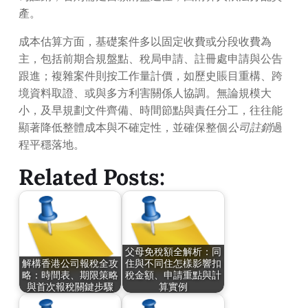
產。
成本估算方面，基礎案件多以固定收費或分段收費為
主，包括前期合規盤點、稅局申請、註冊處申請與公告
跟進；複雜案件則按工作量計價，如歷史賬目重構、跨
境資料取證、或與多方利害關係人協調。無論規模大
小，及早規劃文件齊備、時間節點與責任分工，往往能
顯著降低整體成本與不確定性，並確保整個
公司註銷
過
程平穩落地。
Related Posts:
父母免稅額全解析：同
解構香港公司報稅全攻
住與不同住怎樣影響扣
略：時間表、期限策略
稅金額、申請重點與計
與首次報稅關鍵步驟
算實例