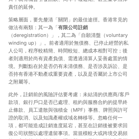
責任的延伸。
策略層面，要先釐清「關閉」的最佳途徑。香港常見的
做法有兩類：其一為「
有限公司註銷
（deregistration）」，其二為「自願清盤（voluntary
winding up）」。前者適用於無債務、已停止經營的私
人公司，程序較精簡、時間較短、總成本相對可控；後
者則適用於尚有資產負債、需透過清算人妥善處置的情
境。判斷點在於是否仍有未清債務、是否涉及訴訟、是
否持有香港不動產或重要資產，以及是否屬於上市公司
之附屬等。
此外，註銷前的風險評估要考慮：未結清的供應商/客戶
款項、銀行戶口是否已處理、租約與服務合約的提早終
止條款、員工遣散與強積金（MPF）事務、牌照與許可
證的取消、以及知識產權或域名轉移等。忽略任何一
項，都可能造成註銷進度延宕，甚至在註銷後被要求回
復公司狀態以處理遺留事項。當規模較大或跨境交易頻