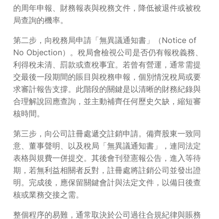
的周年申報、財務報表與稅務文件，降低被退件或被稅
局查詢的機率。
第二步，向稅務局申請「無異議通知書」（Notice of
No Objection）。稅局會檢視公司是否仍有報稅義務、
利得稅未清、罰款或查稅事宜。若曾有營運，通常需提
交最後一段期間的賬目與稅務申報，個別情況稅局或要
求審計報告支撐。此階段的關鍵是以清晰的財務紀錄與
合理解說回應查詢，並主動補齊任何歷史欠缺，縮短審
核時間。
第三步，向公司註冊處遞交註銷申請。備齊股東一致同
意、董事聲明、以及稅局「無異議通知書」，連同法定
表格與規費一併提交。其後會刊登憲報公告，進入等待
期，若無利益相關者反對，註冊處將註銷公司並發出證
明。完成後，應保留關鍵會計與法定文件，以備日後查
核或業務交接之需。
整個程序的易難，通常取決於公司過往合規紀律與賬務