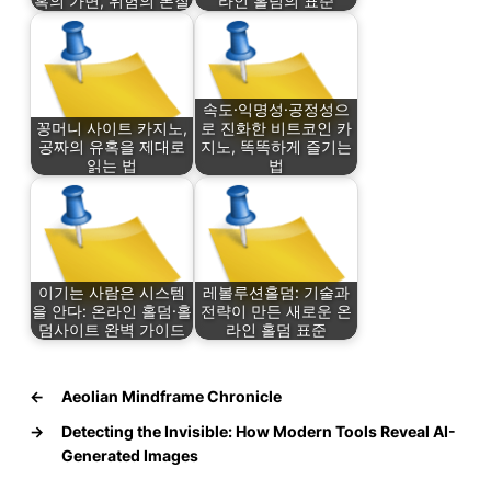
혹의 가면, 위험의 본질
라인 홀덤의 표준
속도·익명성·공정성으
꽁머니 사이트 카지노,
로 진화한 비트코인 카
공짜의 유혹을 제대로
지노, 똑똑하게 즐기는
읽는 법
법
이기는 사람은 시스템
레볼루션홀덤: 기술과
을 안다: 온라인 홀덤·홀
전략이 만든 새로운 온
덤사이트 완벽 가이드
라인 홀덤 표준
←
Aeolian Mindframe Chronicle
→
Detecting the Invisible: How Modern Tools Reveal AI-
Generated Images