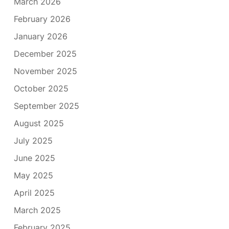
March 2026
February 2026
January 2026
December 2025
November 2025
October 2025
September 2025
August 2025
July 2025
June 2025
May 2025
April 2025
March 2025
February 2025