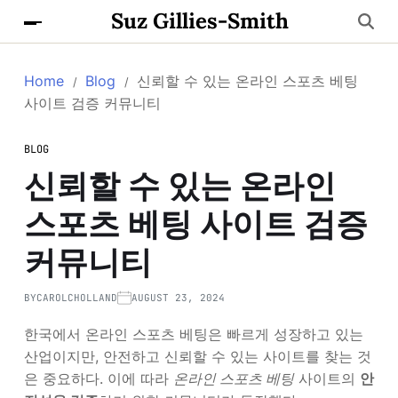
Suz Gillies-Smith
Home
Blog
신뢰할 수 있는 온라인 스포츠 베팅
사이트 검증 커뮤니티
BLOG
신뢰할 수 있는 온라인
스포츠 베팅 사이트 검증
커뮤니티
BY
CAROLCHOLLAND
AUGUST 23, 2024
한국에서 온라인 스포츠 베팅은 빠르게 성장하고 있는
산업이지만, 안전하고 신뢰할 수 있는 사이트를 찾는 것
은 중요하다. 이에 따라
온라인 스포츠 베팅
사이트의
안