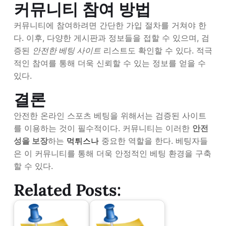
커뮤니티 참여 방법
커뮤니티에 참여하려면 간단한 가입 절차를 거쳐야 한
다. 이후, 다양한 게시판과 정보들을 접할 수 있으며, 검
증된
안전한 베팅 사이트
리스트도 확인할 수 있다. 적극
적인 참여를 통해 더욱 신뢰할 수 있는 정보를 얻을 수
있다.
결론
안전한 온라인 스포츠 베팅을 위해서는 검증된 사이트
를 이용하는 것이 필수적이다. 커뮤니티는 이러한
안전
성을 보장
하는
먹튀스나
중요한 역할을 한다. 베팅자들
은 이 커뮤니티를 통해 더욱 안정적인 베팅 환경을 구축
할 수 있다.
Related Posts: