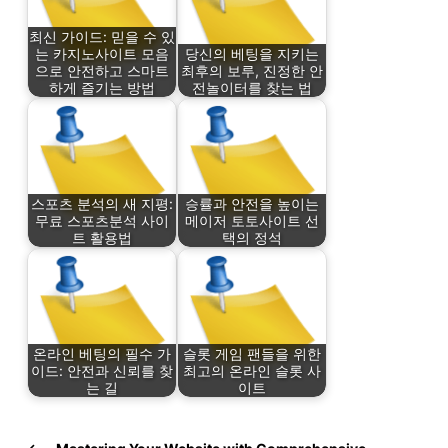
최신 가이드: 믿을 수 있
는 카지노사이트 모음
당신의 베팅을 지키는
으로 안전하고 스마트
최후의 보루, 진정한 안
하게 즐기는 방법
전놀이터를 찾는 법
스포츠 분석의 새 지평:
승률과 안전을 높이는
무료 스포츠분석 사이
메이저 토토사이트 선
트 활용법
택의 정석
온라인 베팅의 필수 가
슬롯 게임 팬들을 위한
이드: 안전과 신뢰를 찾
최고의 온라인 슬롯 사
는 길
이트