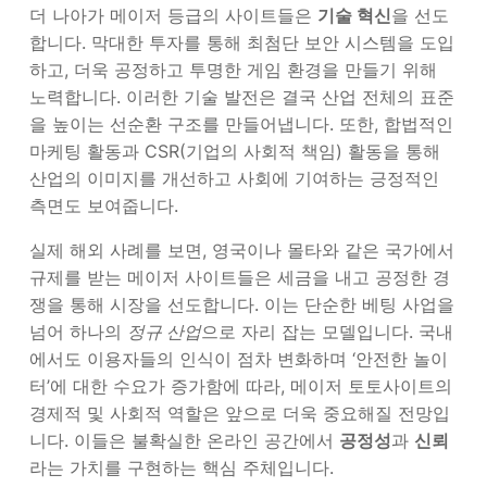
더 나아가 메이저 등급의 사이트들은
기술 혁신
을 선도
합니다. 막대한 투자를 통해 최첨단 보안 시스템을 도입
하고, 더욱 공정하고 투명한 게임 환경을 만들기 위해
노력합니다. 이러한 기술 발전은 결국 산업 전체의 표준
을 높이는 선순환 구조를 만들어냅니다. 또한, 합법적인
마케팅 활동과 CSR(기업의 사회적 책임) 활동을 통해
산업의 이미지를 개선하고 사회에 기여하는 긍정적인
측면도 보여줍니다.
실제 해외 사례를 보면, 영국이나 몰타와 같은 국가에서
규제를 받는 메이저 사이트들은 세금을 내고 공정한 경
쟁을 통해 시장을 선도합니다. 이는 단순한 베팅 사업을
넘어 하나의
정규 산업
으로 자리 잡는 모델입니다. 국내
에서도 이용자들의 인식이 점차 변화하며 ‘안전한 놀이
터’에 대한 수요가 증가함에 따라, 메이저 토토사이트의
경제적 및 사회적 역할은 앞으로 더욱 중요해질 전망입
니다. 이들은 불확실한 온라인 공간에서
공정성
과
신뢰
라는 가치를 구현하는 핵심 주체입니다.