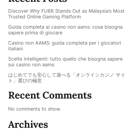
Discover Why FU88 Stands Out as Malaysia’s Most
Trusted Online Gaming Platform
Guida completa ai casino non aams: cosa bisogna
sapere prima di giocare
Casino non AAMS: guida completa per i giocatori
italiani
Scelte intelligenti: tutto quello che bisogna sapere
sui casino non aams
はじめてでも安心して遊べる「オンラインカジノ サイ
ト」選びの極意
Recent Comments
No comments to show.
Archives