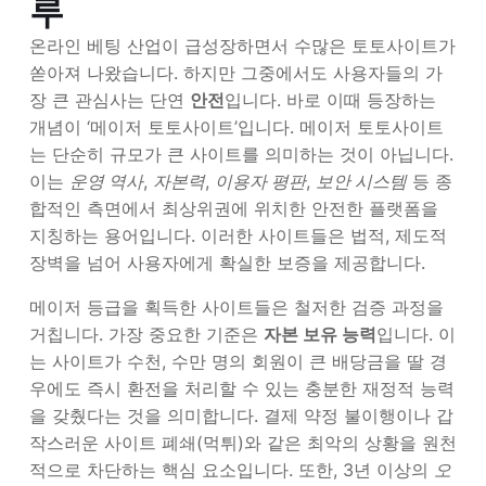
루
온라인 베팅 산업이 급성장하면서 수많은 토토사이트가
쏟아져 나왔습니다. 하지만 그중에서도 사용자들의 가
장 큰 관심사는 단연
안전
입니다. 바로 이때 등장하는
개념이 ‘메이저 토토사이트’입니다. 메이저 토토사이트
는 단순히 규모가 큰 사이트를 의미하는 것이 아닙니다.
이는
운영 역사
,
자본력
,
이용자 평판
,
보안 시스템
등 종
합적인 측면에서 최상위권에 위치한 안전한 플랫폼을
지칭하는 용어입니다. 이러한 사이트들은 법적, 제도적
장벽을 넘어 사용자에게 확실한 보증을 제공합니다.
메이저 등급을 획득한 사이트들은 철저한 검증 과정을
거칩니다. 가장 중요한 기준은
자본 보유 능력
입니다. 이
는 사이트가 수천, 수만 명의 회원이 큰 배당금을 딸 경
우에도 즉시 환전을 처리할 수 있는 충분한 재정적 능력
을 갖췄다는 것을 의미합니다. 결제 약정 불이행이나 갑
작스러운 사이트 폐쇄(먹튀)와 같은 최악의 상황을 원천
적으로 차단하는 핵심 요소입니다. 또한, 3년 이상의
오