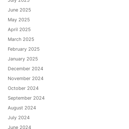
June 2025
May 2025
April 2025
March 2025
February 2025
January 2025
December 2024
November 2024
October 2024
September 2024
August 2024
July 2024
June 2024