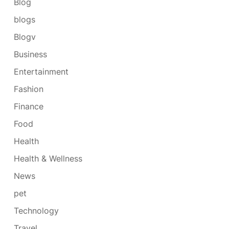
Blog
blogs
Blogv
Business
Entertainment
Fashion
Finance
Food
Health
Health & Wellness
News
pet
Technology
Travel