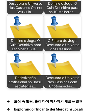
Descubra o Universo
Domine o Jogo: O
dos Cassinos Online:
Guia Definitivo para
Seu Guia…
as 10 Melhores…
Domine o Jogo: O
O Futuro do Jogo:
Guia Definitivo para
Descubra o Universo
Escolher a Sua…
dos Cassinos…
Dedetização
Descubra o Universo
profissional no Brasil:
dos Cassinos com
estratégias…
Criptomoedas:…
←
도심 속 힐링, 출장 타이 마사지의 새로운 발견
→
Esplorando l’Incanto dei Mercatini Locali