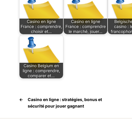
Casino en ligne
Casino en ligne
Belgische
France : comprendre,
France : comprendre
casino : 
choisir et…
le marché, jouer…
francopho
Casino Belgium en
ligne : comprendre,
comparer et…
←
Casino en ligne : stratégies, bonus et
sécurité pour jouer gagnant
Copyright © 2026
- Powered by
Blogmarks
.