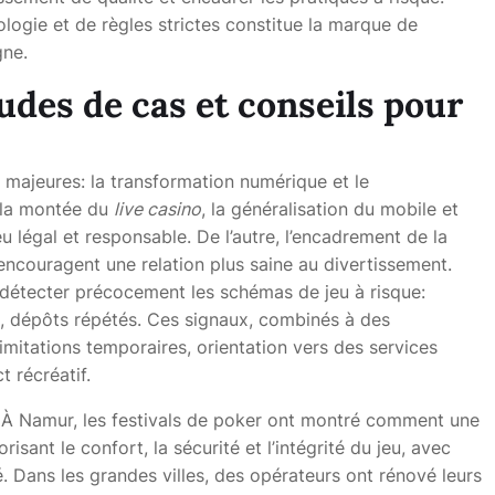
ogie et de règles strictes constitue la marque de
gne.
des de cas et conseils pour
majeures: la transformation numérique et le
, la montée du
live casino
, la généralisation du mobile et
jeu légal et responsable. De l’autre, l’encadrement de la
s encouragent une relation plus saine au divertissement.
r détecter précocement les schémas de jeu à risque:
s, dépôts répétés. Ces signaux, combinés à des
mitations temporaires, orientation vers des services
t récréatif.
n. À Namur, les festivals de poker ont montré comment une
orisant le confort, la sécurité et l’intégrité du jeu, avec
é. Dans les grandes villes, des opérateurs ont rénové leurs