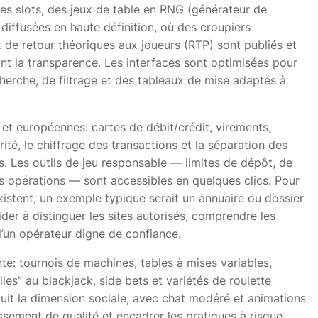
es slots, des jeux de table en RNG (générateur de
diffusées en haute définition, où des croupiers
x de retour théoriques aux joueurs (RTP) sont publiés et
nt la transparence. Les interfaces sont optimisées pour
cherche, de filtrage et des tableaux de mise adaptés à
 et européennes: cartes de débit/crédit, virements,
ité, le chiffrage des transactions et la séparation des
. Les outils de jeu responsable — limites de dépôt, de
es opérations — sont accessibles en quelques clics. Pour
existent; un exemple typique serait un annuaire ou dossier
ider à distinguer les sites autorisés, comprendre les
d’un opérateur digne de confiance.
nte: tournois de machines, tables à mises variables,
les” au blackjack, side bets et variétés de roulette
oduit la dimension sociale, avec chat modéré et animations
issement de qualité et encadrer les pratiques à risque.