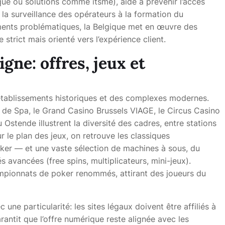
nique ou solutions comme itsme), aide à prévenir l’accès
 la surveillance des opérateurs à la formation du
ents problématiques, la Belgique met en œuvre des
strict mais orienté vers l’expérience client.
igne: offres, jeux et
établissements historiques et des complexes modernes.
e Spa, le Grand Casino Brussels VIAGE, le Circus Casino
stende illustrent la diversité des cadres, entre stations
r le plan des jeux, on retrouve les classiques
oker — et une vaste sélection de machines à sous, du
 avancées (free spins, multiplicateurs, mini-jeux).
ampionnats de poker renommés, attirant des joueurs du
une particularité: les sites légaux doivent être affiliés à
arantit que l’offre numérique reste alignée avec les