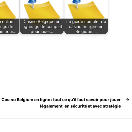
 online
Casino Belgique en
Le guide complet du
le guide
Ligne: guide complet
casino en ligne en
ne pour…
pour jouer…
Belgique:…
Casino Belgium en ligne : tout ce qu’il faut savoir pour jouer
→
légalement, en sécurité et avec stratégie