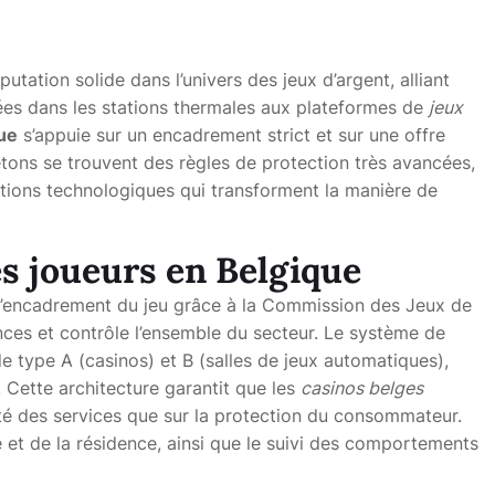
utation solide dans l’univers des jeux d’argent, alliant
chées dans les stations thermales aux plateformes de
jeux
ue
s’appuie sur un encadrement strict et sur une offre
jetons se trouvent des règles de protection très avancées,
utions technologiques qui transforment la manière de
es joueurs en Belgique
’encadrement du jeu grâce à la Commission des Jeux de
ences et contrôle l’ensemble du secteur. Le système de
e type A (casinos) et B (salles de jeux automatiques),
 Cette architecture garantit que les
casinos belges
ité des services que sur la protection du consommateur.
ge et de la résidence, ainsi que le suivi des comportements