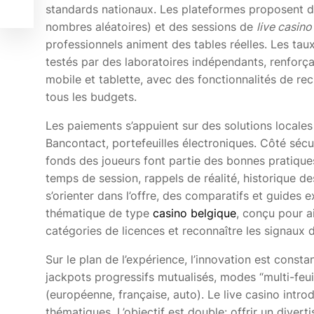
standards nationaux. Les plateformes proposent d
nombres aléatoires) et des sessions de
live casino
professionnels animent des tables réelles. Les tau
testés par des laboratoires indépendants, renforça
mobile et tablette, avec des fonctionnalités de re
tous les budgets.
Les paiements s’appuient sur des solutions locales
Bancontact, portefeuilles électroniques. Côté sécur
fonds des joueurs font partie des bonnes pratiques
temps de session, rappels de réalité, historique d
s’orienter dans l’offre, des comparatifs et guides 
thématique de type
casino belgique
, conçu pour a
catégories de licences et reconnaître les signaux 
Sur le plan de l’expérience, l’innovation est consta
jackpots progressifs mutualisés, modes “multi-feuil
(européenne, française, auto). Le live casino intr
thématiques. L’objectif est double: offrir un divert