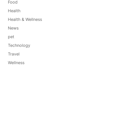
Food
Health
Health & Wellness
News
pet
Technology
Travel
Wellness