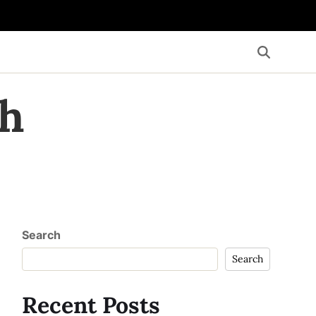
th
Search
Search
Recent Posts