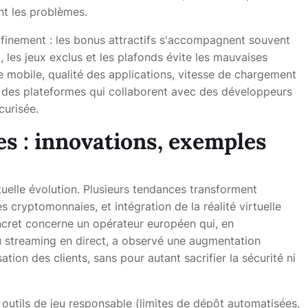
nt les problèmes.
 finement : les bonus attractifs s'accompagnent souvent
, les jeux exclus et les plafonds évite les mauvaises
ace mobile, qualité des applications, vitesse de chargement
er des plateformes qui collaborent avec des développeurs
curisée.
es : innovations, exemples
tuelle évolution. Plusieurs tendances transforment
s cryptomonnaies, et intégration de la réalité virtuelle
cret concerne un opérateur européen qui, en
u streaming en direct, a observé une augmentation
ation des clients, sans pour autant sacrifier la sécurité ni
outils de jeu responsable (limites de dépôt automatisées,