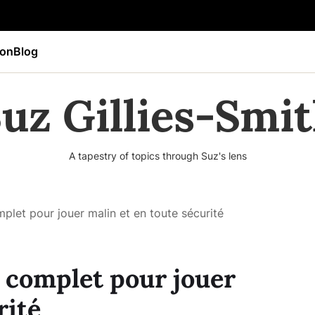
ion
Blog
uz Gillies-Smi
A tapestry of topics through Suz's lens
mplet pour jouer malin et en toute sécurité
e complet pour jouer
rité