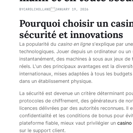
BY
CAROLCHOLLAND
JANUARY 19, 2026
Pourquoi choisir un
casi
sécurité et innovations
La popularité du
casino en ligne
s'explique par une
technologiques. Jouer depuis un ordinateur ou un
instantanément, des machines à sous aux jeux de t
réels. L'un des principaux avantages est la diversi
internationaux, mises adaptées à tous les budgets 
dans un établissement physique.
La sécurité est devenue un critère déterminant pour
protocoles de chiffrement, des générateurs de nomb
licences délivrées par des autorités reconnues. Il es
confidentialité et les conditions de bonus pour évi
plateforme fiable, mieux vaut privilégier un
casino 
sur le support client.