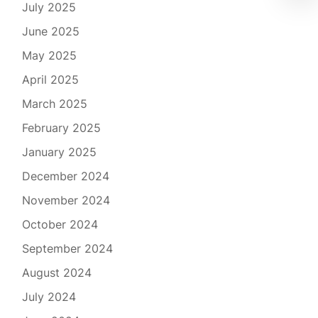
July 2025
June 2025
May 2025
April 2025
March 2025
February 2025
January 2025
December 2024
November 2024
October 2024
September 2024
August 2024
July 2024