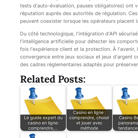
tests d'auto-évaluation, pauses obligatoires) ont v
réputation auprès des autorités de régulation. Ces
peuvent coexister lorsque les opérateurs placent l
Du côté technologique, l'intégration d'API sécurisé
l'intelligence artificielle pour détecter les compor
fois l'expérience client et la protection. À l'aveni
convergence entre jeux sociaux et jeux d'argent c
des cadres réglementaires adaptés pour préserver l
Related Posts:
Casino en ligne :
Le guide expert du
comprendre, choisir
Casino Be
casino en ligne:
et jouer avec
panorama,
comprendre,…
méthode
tendance