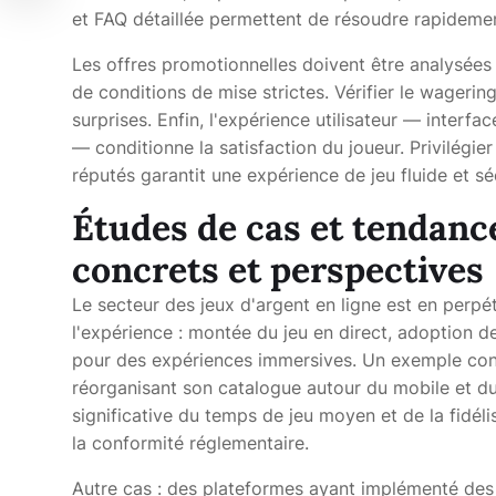
et FAQ détaillée permettent de résoudre rapideme
Les offres promotionnelles doivent être analysées
de conditions de mise strictes. Vérifier le wagering
surprises. Enfin, l'expérience utilisateur — interf
— conditionne la satisfaction du joueur. Privilégi
réputés garantit une expérience de jeu fluide et sé
Études de cas et tendanc
concrets et perspectives
Le secteur des jeux d'argent en ligne est en perpé
l'expérience : montée du jeu en direct, adoption de
pour des expériences immersives. Un exemple con
réorganisant son catalogue autour du mobile et d
significative du temps de jeu moyen et de la fidélis
la conformité réglementaire.
Autre cas : des plateformes ayant implémenté des 