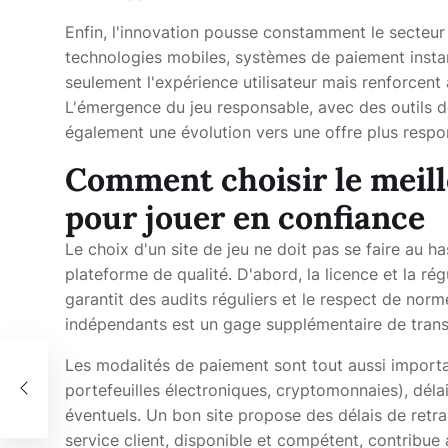
Enfin, l'innovation pousse constamment le secteur 
technologies mobiles, systèmes de paiement inst
seulement l'expérience utilisateur mais renforcent a
L'émergence du jeu responsable, avec des outils d
également une évolution vers une offre plus respo
Comment choisir le meille
pour jouer en confiance
Le choix d'un site de jeu ne doit pas se faire au ha
plateforme de qualité. D'abord, la licence et la ré
garantit des audits réguliers et le respect de norm
indépendants est un gage supplémentaire de transp
en
Les modalités de paiement sont tout aussi importan
er
portefeuilles électroniques, cryptomonnaies), déla
éventuels. Un bon site propose des délais de retrai
service client, disponible et compétent, contribue 