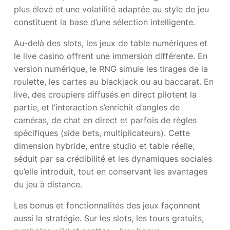
plus élevé et une volatilité adaptée au style de jeu
constituent la base d’une sélection intelligente.
Au-delà des slots, les jeux de table numériques et
le live casino offrent une immersion différente. En
version numérique, le RNG simule les tirages de la
roulette, les cartes au blackjack ou au baccarat. En
live, des croupiers diffusés en direct pilotent la
partie, et l’interaction s’enrichit d’angles de
caméras, de chat en direct et parfois de règles
spécifiques (side bets, multiplicateurs). Cette
dimension hybride, entre studio et table réelle,
séduit par sa crédibilité et les dynamiques sociales
qu’elle introduit, tout en conservant les avantages
du jeu à distance.
Les bonus et fonctionnalités des jeux façonnent
aussi la stratégie. Sur les slots, les tours gratuits,