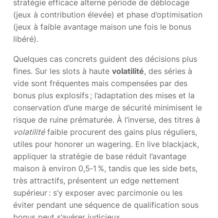
stratégie efficace alterne période de déblocage
(jeux à contribution élevée) et phase d’optimisation
(jeux à faible avantage maison une fois le bonus
libéré).
Quelques cas concrets guident des décisions plus
fines. Sur les slots à haute
volatilité
, des séries à
vide sont fréquentes mais compensées par des
bonus plus explosifs ; l’adaptation des mises et la
conservation d’une marge de sécurité minimisent le
risque de ruine prématurée. À l’inverse, des titres à
volatilité
faible procurent des gains plus réguliers,
utiles pour honorer un wagering. En live blackjack,
appliquer la stratégie de base réduit l’avantage
maison à environ 0,5‑1 %, tandis que les side bets,
très attractifs, présentent un edge nettement
supérieur : s’y exposer avec parcimonie ou les
éviter pendant une séquence de qualification sous
bonus peut s’avérer judicieux.