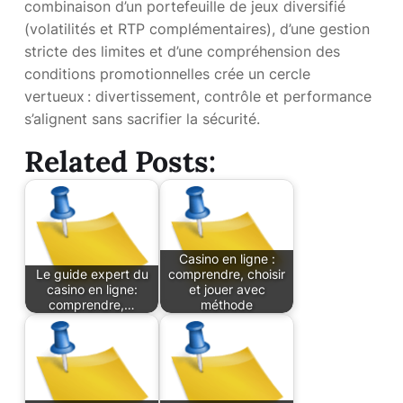
combinaison d’un portefeuille de jeux diversifié
(volatilités et RTP complémentaires), d’une gestion
stricte des limites et d’une compréhension des
conditions promotionnelles crée un cercle
vertueux : divertissement, contrôle et performance
s’alignent sans sacrifier la sécurité.
Related Posts:
Casino en ligne :
Le guide expert du
comprendre, choisir
casino en ligne:
et jouer avec
comprendre,…
méthode