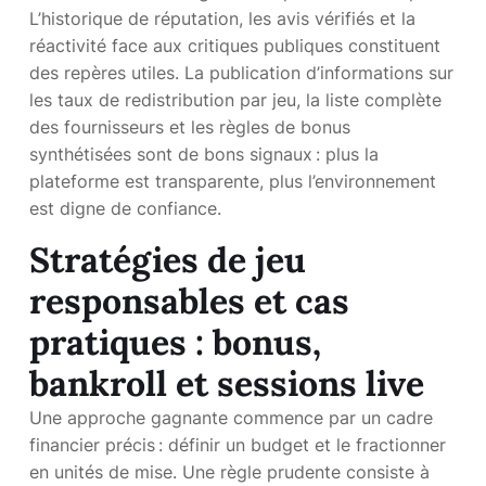
L’historique de réputation, les avis vérifiés et la
réactivité face aux critiques publiques constituent
des repères utiles. La publication d’informations sur
les taux de redistribution par jeu, la liste complète
des fournisseurs et les règles de bonus
synthétisées sont de bons signaux : plus la
plateforme est transparente, plus l’environnement
est digne de confiance.
Stratégies de jeu
responsables et cas
pratiques : bonus,
bankroll et sessions live
Une approche gagnante commence par un cadre
financier précis : définir un budget et le fractionner
en unités de mise. Une règle prudente consiste à