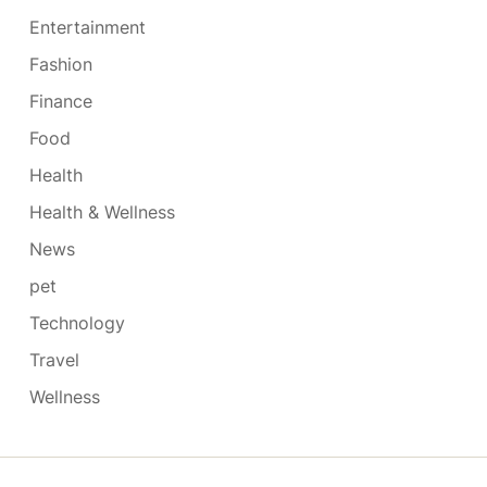
Entertainment
Fashion
Finance
Food
Health
Health & Wellness
News
pet
Technology
Travel
Wellness