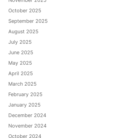
October 2025
September 2025
August 2025
July 2025
June 2025
May 2025
April 2025
March 2025
February 2025
January 2025
December 2024
November 2024
October 2024