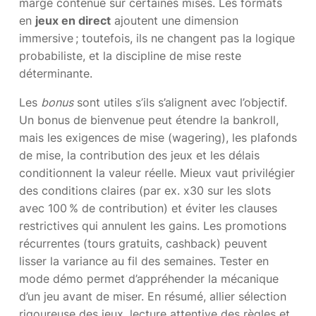
marge contenue sur certaines mises. Les formats
en
jeux en direct
ajoutent une dimension
immersive ; toutefois, ils ne changent pas la logique
probabiliste, et la discipline de mise reste
déterminante.
Les
bonus
sont utiles s’ils s’alignent avec l’objectif.
Un bonus de bienvenue peut étendre la bankroll,
mais les exigences de mise (wagering), les plafonds
de mise, la contribution des jeux et les délais
conditionnent la valeur réelle. Mieux vaut privilégier
des conditions claires (par ex. x30 sur les slots
avec 100 % de contribution) et éviter les clauses
restrictives qui annulent les gains. Les promotions
récurrentes (tours gratuits, cashback) peuvent
lisser la variance au fil des semaines. Tester en
mode démo permet d’appréhender la mécanique
d’un jeu avant de miser. En résumé, allier sélection
rigoureuse des jeux, lecture attentive des règles et