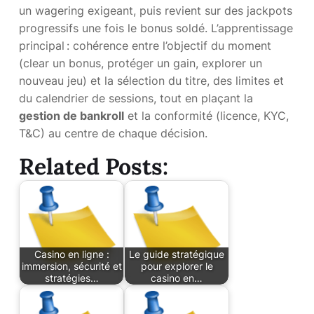
un wagering exigeant, puis revient sur des jackpots
progressifs une fois le bonus soldé. L’apprentissage
principal : cohérence entre l’objectif du moment
(clear un bonus, protéger un gain, explorer un
nouveau jeu) et la sélection du titre, des limites et
du calendrier de sessions, tout en plaçant la
gestion de bankroll
et la conformité (licence, KYC,
T&C) au centre de chaque décision.
Related Posts:
Casino en ligne :
Le guide stratégique
immersion, sécurité et
pour explorer le
stratégies…
casino en…