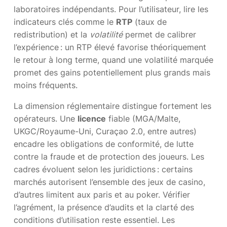
laboratoires indépendants. Pour l’utilisateur, lire les
indicateurs clés comme le
RTP
(taux de
redistribution) et la
volatilité
permet de calibrer
l’expérience : un RTP élevé favorise théoriquement
le retour à long terme, quand une volatilité marquée
promet des gains potentiellement plus grands mais
moins fréquents.
La dimension réglementaire distingue fortement les
opérateurs. Une
licence
fiable (MGA/Malte,
UKGC/Royaume-Uni, Curaçao 2.0, entre autres)
encadre les obligations de conformité, de lutte
contre la fraude et de protection des joueurs. Les
cadres évoluent selon les juridictions : certains
marchés autorisent l’ensemble des jeux de casino,
d’autres limitent aux paris et au poker. Vérifier
l’agrément, la présence d’audits et la clarté des
conditions d’utilisation reste essentiel. Les