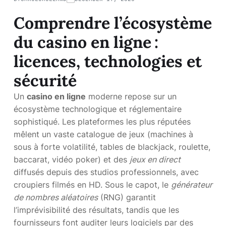
Comprendre l’écosystème
du casino en ligne :
licences, technologies et
sécurité
Un
casino en ligne
moderne repose sur un
écosystème technologique et réglementaire
sophistiqué. Les plateformes les plus réputées
mêlent un vaste catalogue de jeux (machines à
sous à forte volatilité, tables de blackjack, roulette,
baccarat, vidéo poker) et des
jeux en direct
diffusés depuis des studios professionnels, avec
croupiers filmés en HD. Sous le capot, le
générateur
de nombres aléatoires
(RNG) garantit
l’imprévisibilité des résultats, tandis que les
fournisseurs font auditer leurs logiciels par des