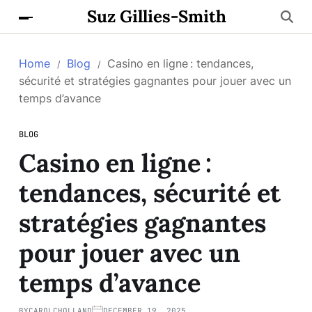
Suz Gillies-Smith
Home
Blog
Casino en ligne : tendances,
sécurité et stratégies gagnantes pour jouer avec un
temps d’avance
BLOG
Casino en ligne :
tendances, sécurité et
stratégies gagnantes
pour jouer avec un
temps d’avance
BY
CAROLCHOLLAND
DECEMBER 19, 2025