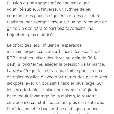
l’illusion du rattrapage mène souvent à une
volatilité subie. À l’inverse, un rythme de jeu
constant, des pauses régulières et des objectifs
réalistes (par exemple, sécuriser un pourcentage de
gains via des retraits partiels) favorisent une
trajectoire plus maîtrisée.
Le choix des jeux influence l’espérance
mathématique. Les slots affichent des écarts de
RTP
notables : viser des titres au-delà de 96 %
peut, à long terme, alléger la pression de la marge.
La
volatilité
guide la stratégie : faible pour un flux
de gains régulier, élevée pour tenter des pics et des
jackpots, avec un coussin financier plus large. Sur
les jeux de table, le blackjack avec stratégie de
base réduit l’avantage de la maison, la roulette
européenne est statistiquement plus clémente que
l’américaine, et le baccarat se distingue par une