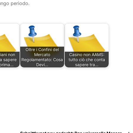
lungo periodo.
Oltre i Confini del
liani non
Mercato
Casino non AAMS:
a sapere
Regolamentato: Cosa
tutto ciò che conta
prima…
Devi…
sapere tra…