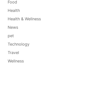
Food
Health
Health & Wellness
News
pet
Technology
Travel
Wellness