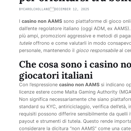
BY
CAROLCHOLLAND
DECEMBER 12, 2025
I
casino non AAMS
sono piattaforme di gioco onlin
dall’ente regolatore italiano (oggi ADM, ex AAMS). 
più ampi, promozioni aggressive e metodi di pag
tutele
offrono e come valutarli in modo consapevo
personale, mantenendo il
gioco responsabile
al cen
Che cosa sono i casino n
giocatori italiani
Con l’espressione
casino non AAMS
si indicano op
licenze estere come Malta Gaming Authority (MGA
Non significa necessariamente che siano piattafo
standard su KYC, antiriciclaggio, verifica dell’età, 
requisiti possono differire sensibilmente da quelli i
payout e strumenti di tutela. Questo rende importa
considerare la dicitura “non AAMS” come una cat