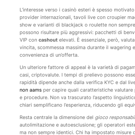
L’interesse verso i casinò esteri è spesso motivato
provider internazionali, tavoli live con croupier m
show e varianti di blackjack o roulette non sempre
possono risultare più aggressivi: pacchetti di ben
VIP con
cashout
elevati. È essenziale, però, valutar
vincita, scommessa massima durante il wagering e 
convenienza di un’offerta.
Un ulteriore fattore di appeal è la varietà di pagam
casi, criptovalute. I tempi di prelievo possono ess
rapidità dipende anche dalla verifica KYC e dal live
non aams
per capire quali caratteristiche valutare p
e procedure. Non va trascurato l’aspetto linguistic
chiari semplificano l’esperienza, riducendo gli equi
Resta centrale la dimensione del
gioco responsabi
autolimitazione e autoesclusione; gli operatori est
ma non sempre identici. Chi ha impostato misure d