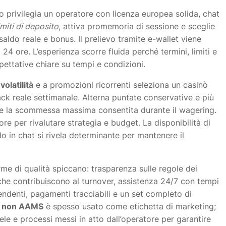
o privilegia un operatore con licenza europea solida, chat
imiti di deposito
, attiva promemoria di sessione e sceglie
ldo reale e bonus. Il prelievo tramite e-wallet viene
4 ore. L’esperienza scorre fluida perché termini, limiti e
spettative chiare su tempi e condizioni.
a
volatilità
e a promozioni ricorrenti seleziona un casinò
k reale settimanale. Alterna puntate conservative e più
are la scommessa massima consentita durante il wagering.
re per rivalutare strategia e budget. La disponibilità di
o in chat si rivela determinante per mantenere il
orme di qualità spiccano: trasparenza sulle regole dei
 che contribuiscono al turnover, assistenza 24/7 con tempi
dipendenti, pagamenti tracciabili e un set completo di
o non AAMS
è spesso usato come etichetta di marketing;
ele e processi messi in atto dall’operatore per garantire