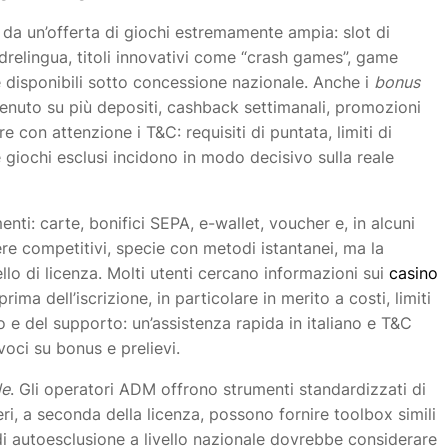
 da un’offerta di giochi estremamente ampia: slot di
adrelingua, titoli innovativi come “crash games”, game
 disponibili sotto concessione nazionale. Anche i
bonus
venuto su più depositi, cashback settimanali, promozioni
e con attenzione i T&C: requisiti di puntata, limiti di
giochi esclusi incidono in modo decisivo sulla reale
enti: carte, bonifici SEPA, e-wallet, voucher e, in alcuni
ere competitivi, specie con metodi istantanei, ma la
llo di licenza. Molti utenti cercano informazioni sui
casino
rima dell’iscrizione, in particolare in merito a costi, limiti
o e del supporto: un’assistenza rapida in italiano e T&C
voci su bonus e prelievi.
le
. Gli operatori ADM offrono strumenti standardizzati di
eri, a seconda della licenza, possono fornire toolbox simili
i autoesclusione a livello nazionale dovrebbe considerare