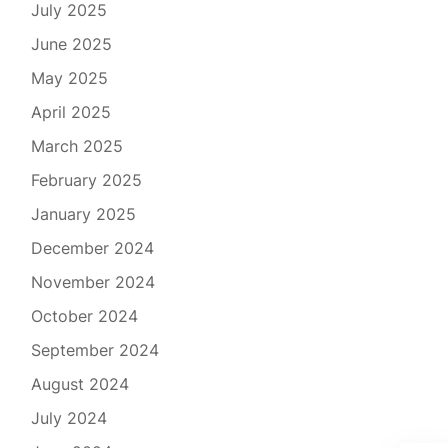
July 2025
June 2025
May 2025
April 2025
March 2025
February 2025
January 2025
December 2024
November 2024
October 2024
September 2024
August 2024
July 2024