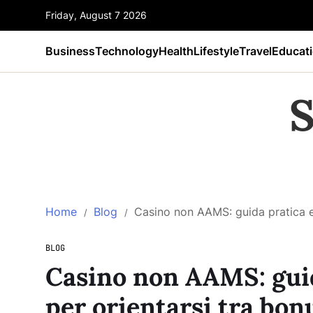
Friday, August 7 2026
Business
Technology
Health
Lifestyle
Travel
Educat
S
Home
Blog
Casino non AAMS: guida pratica e 
BLOG
Casino non AAMS: guid
per orientarsi tra bon