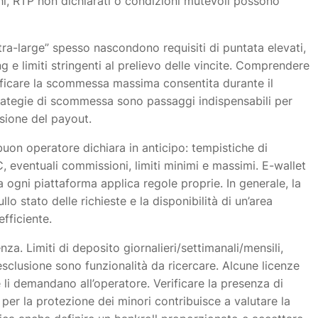
hi, RTP non dichiarati o condizioni mutevoli possono
xtra-large” spesso nascondono requisiti di puntata elevati,
g e limiti stringenti al prelievo delle vincite. Comprendere
erificare la scommessa massima consentita durante il
strategie di scommessa sono passaggi indispensabili per
sione del payout.
 buon operatore dichiara in anticipo: tempistiche di
, eventuali commissioni, limiti minimi e massimi. E-wallet
 ogni piattaforma applica regole proprie. In generale, la
llo stato delle richieste e la disponibilità di un’area
efficiente.
nza. Limiti di deposito giornalieri/settimanali/mensili,
sclusione sono funzionalità da ricercare. Alcune licenze
 li demandano all’operatore. Verificare la presenza di
 per la protezione dei minori contribuisce a valutare la