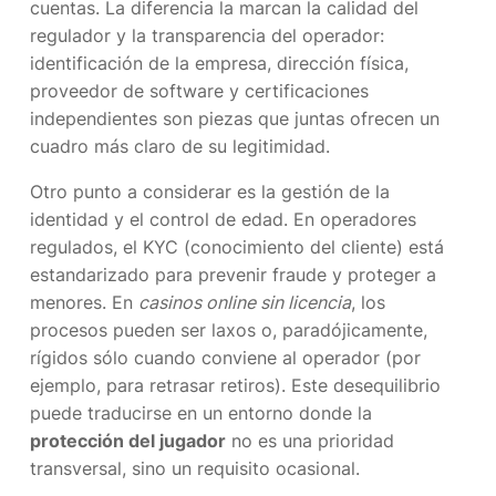
cuentas. La diferencia la marcan la calidad del
regulador y la transparencia del operador:
identificación de la empresa, dirección física,
proveedor de software y certificaciones
independientes son piezas que juntas ofrecen un
cuadro más claro de su legitimidad.
Otro punto a considerar es la gestión de la
identidad y el control de edad. En operadores
regulados, el KYC (conocimiento del cliente) está
estandarizado para prevenir fraude y proteger a
menores. En
casinos online sin licencia
, los
procesos pueden ser laxos o, paradójicamente,
rígidos sólo cuando conviene al operador (por
ejemplo, para retrasar retiros). Este desequilibrio
puede traducirse en un entorno donde la
protección del jugador
no es una prioridad
transversal, sino un requisito ocasional.