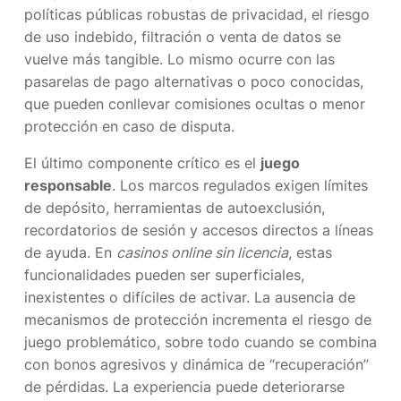
políticas públicas robustas de privacidad, el riesgo
de uso indebido, filtración o venta de datos se
vuelve más tangible. Lo mismo ocurre con las
pasarelas de pago alternativas o poco conocidas,
que pueden conllevar comisiones ocultas o menor
protección en caso de disputa.
El último componente crítico es el
juego
responsable
. Los marcos regulados exigen límites
de depósito, herramientas de autoexclusión,
recordatorios de sesión y accesos directos a líneas
de ayuda. En
casinos online sin licencia
, estas
funcionalidades pueden ser superficiales,
inexistentes o difíciles de activar. La ausencia de
mecanismos de protección incrementa el riesgo de
juego problemático, sobre todo cuando se combina
con bonos agresivos y dinámica de “recuperación”
de pérdidas. La experiencia puede deteriorarse