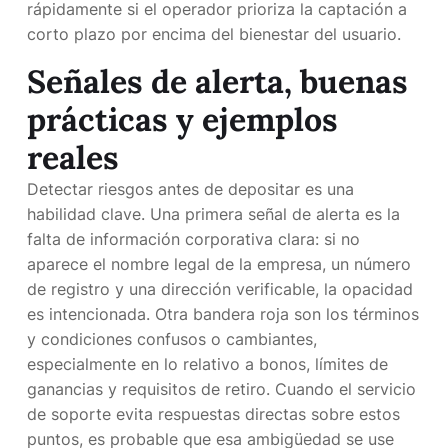
rápidamente si el operador prioriza la captación a
corto plazo por encima del bienestar del usuario.
Señales de alerta, buenas
prácticas y ejemplos
reales
Detectar riesgos antes de depositar es una
habilidad clave. Una primera señal de alerta es la
falta de información corporativa clara: si no
aparece el nombre legal de la empresa, un número
de registro y una dirección verificable, la opacidad
es intencionada. Otra bandera roja son los términos
y condiciones confusos o cambiantes,
especialmente en lo relativo a bonos, límites de
ganancias y requisitos de retiro. Cuando el servicio
de soporte evita respuestas directas sobre estos
puntos, es probable que esa ambigüedad se use