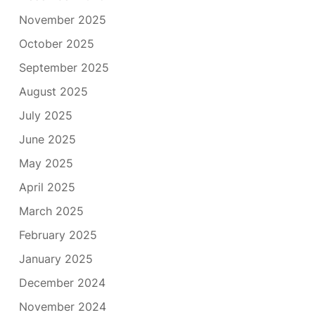
November 2025
October 2025
September 2025
August 2025
July 2025
June 2025
May 2025
April 2025
March 2025
February 2025
January 2025
December 2024
November 2024