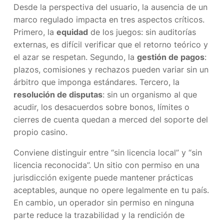
Desde la perspectiva del usuario, la ausencia de un
marco regulado impacta en tres aspectos críticos.
Primero, la
equidad
de los juegos: sin auditorías
externas, es difícil verificar que el retorno teórico y
el azar se respetan. Segundo, la
gestión de pagos
:
plazos, comisiones y rechazos pueden variar sin un
árbitro que imponga estándares. Tercero, la
resolución de disputas
: sin un organismo al que
acudir, los desacuerdos sobre bonos, límites o
cierres de cuenta quedan a merced del soporte del
propio casino.
Conviene distinguir entre “sin licencia local” y “sin
licencia reconocida”. Un sitio con permiso en una
jurisdicción exigente puede mantener prácticas
aceptables, aunque no opere legalmente en tu país.
En cambio, un operador sin permiso en ninguna
parte reduce la trazabilidad y la rendición de