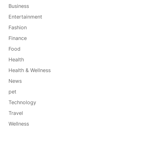
Business
Entertainment
Fashion
Finance
Food
Health
Health & Wellness
News
pet
Technology
Travel
Wellness