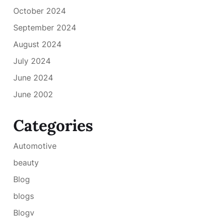
October 2024
September 2024
August 2024
July 2024
June 2024
June 2002
Categories
Automotive
beauty
Blog
blogs
Blogv