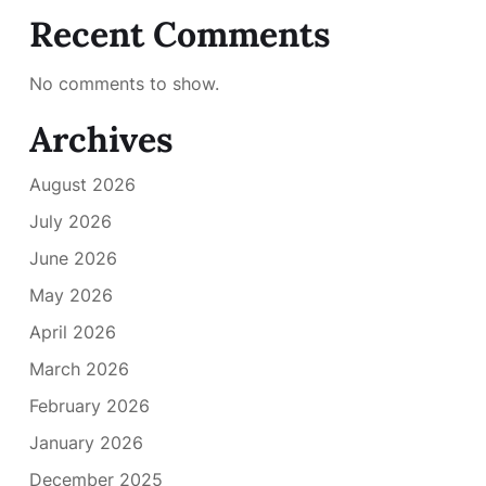
Recent Comments
No comments to show.
Archives
August 2026
July 2026
June 2026
May 2026
April 2026
March 2026
February 2026
January 2026
December 2025