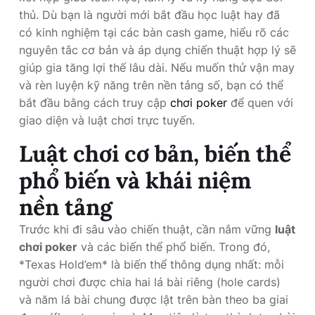
thủ. Dù bạn là người mới bắt đầu học luật hay đã
có kinh nghiệm tại các bàn cash game, hiểu rõ các
nguyên tắc cơ bản và áp dụng chiến thuật hợp lý sẽ
giúp gia tăng lợi thế lâu dài. Nếu muốn thử vận may
và rèn luyện kỹ năng trên nền tảng số, bạn có thể
bắt đầu bằng cách truy cập
chơi poker
để quen với
giao diện và luật chơi trực tuyến.
Luật chơi cơ bản, biến thể
phổ biến và khái niệm
nền tảng
Trước khi đi sâu vào chiến thuật, cần nắm vững
luật
chơi poker
và các biến thể phổ biến. Trong đó,
*Texas Hold’em* là biến thể thông dụng nhất: mỗi
người chơi được chia hai lá bài riêng (hole cards)
và năm lá bài chung được lật trên bàn theo ba giai