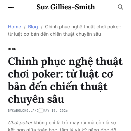
Suz Gillies-Smith
Home
Blog
Chinh phục nghệ thuật chơi poker:
từ luật cơ bản đến chiến thuật chuyên sâu
BLOG
Chinh phục nghệ thuật
chơi poker: từ luật cơ
bản đến chiến thuật
chuyên sâu
BY
CAROLCHOLLAND
MAY 10, 2026
Chơi poker
không chỉ là trò may rủi mà còn là sự
kết hợp giữa toán học, tâm lý và kỹ năng đọc đối