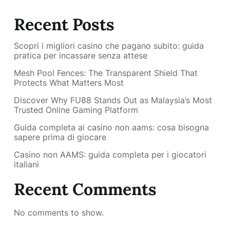
Recent Posts
Scopri i migliori casino che pagano subito: guida
pratica per incassare senza attese
Mesh Pool Fences: The Transparent Shield That
Protects What Matters Most
Discover Why FU88 Stands Out as Malaysia’s Most
Trusted Online Gaming Platform
Guida completa ai casino non aams: cosa bisogna
sapere prima di giocare
Casino non AAMS: guida completa per i giocatori
italiani
Recent Comments
No comments to show.