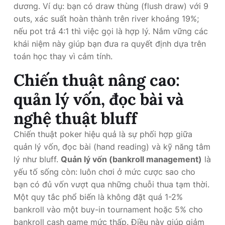
dương. Ví dụ: bạn có draw thùng (flush draw) với 9
outs, xác suất hoàn thành trên river khoảng 19%;
nếu pot trả 4:1 thì việc gọi là hợp lý. Nắm vững các
khái niệm này giúp bạn đưa ra quyết định dựa trên
toán học thay vì cảm tính.
Chiến thuật nâng cao:
quản lý vốn, đọc bài và
nghệ thuật bluff
Chiến thuật poker hiệu quả là sự phối hợp giữa
quản lý vốn, đọc bài (hand reading) và kỹ năng tâm
lý như bluff.
Quản lý vốn (bankroll management)
là
yếu tố sống còn: luôn chơi ở mức cược sao cho
bạn có đủ vốn vượt qua những chuỗi thua tạm thời.
Một quy tắc phổ biến là không đặt quá 1-2%
bankroll vào một buy-in tournament hoặc 5% cho
bankroll cash game mức thấp. Điều này giúp giảm