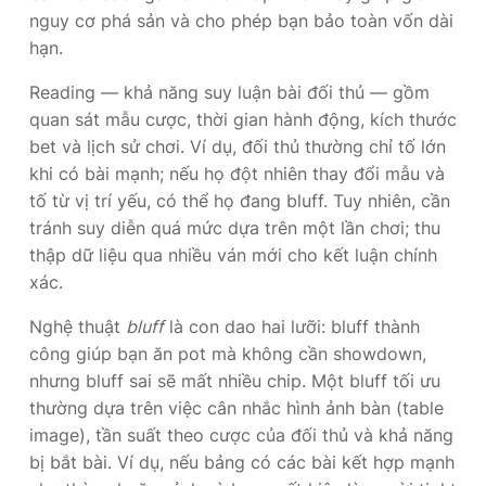
nguy cơ phá sản và cho phép bạn bảo toàn vốn dài
hạn.
Reading — khả năng suy luận bài đối thủ — gồm
quan sát mẫu cược, thời gian hành động, kích thước
bet và lịch sử chơi. Ví dụ, đối thủ thường chỉ tố lớn
khi có bài mạnh; nếu họ đột nhiên thay đổi mẫu và
tố từ vị trí yếu, có thể họ đang bluff. Tuy nhiên, cần
tránh suy diễn quá mức dựa trên một lần chơi; thu
thập dữ liệu qua nhiều ván mới cho kết luận chính
xác.
Nghệ thuật
bluff
là con dao hai lưỡi: bluff thành
công giúp bạn ăn pot mà không cần showdown,
nhưng bluff sai sẽ mất nhiều chip. Một bluff tối ưu
thường dựa trên việc cân nhắc hình ảnh bàn (table
image), tần suất theo cược của đối thủ và khả năng
bị bắt bài. Ví dụ, nếu bảng có các bài kết hợp mạnh