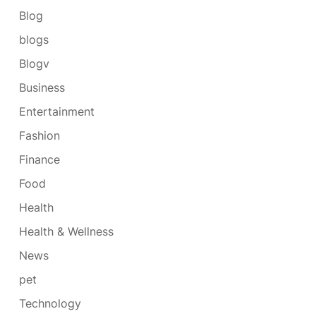
Blog
blogs
Blogv
Business
Entertainment
Fashion
Finance
Food
Health
Health & Wellness
News
pet
Technology