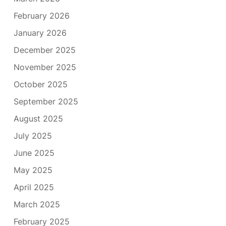
February 2026
January 2026
December 2025
November 2025
October 2025
September 2025
August 2025
July 2025
June 2025
May 2025
April 2025
March 2025
February 2025