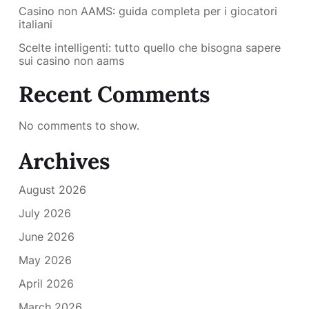
Casino non AAMS: guida completa per i giocatori
italiani
Scelte intelligenti: tutto quello che bisogna sapere
sui casino non aams
Recent Comments
No comments to show.
Archives
August 2026
July 2026
June 2026
May 2026
April 2026
March 2026