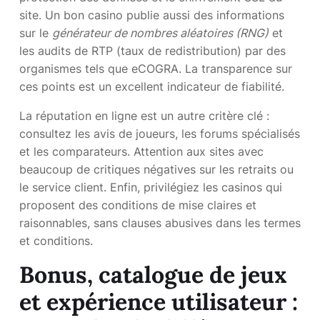
site. Un bon casino publie aussi des informations
sur le
générateur de nombres aléatoires (RNG)
et
les audits de RTP (taux de redistribution) par des
organismes tels que eCOGRA. La transparence sur
ces points est un excellent indicateur de fiabilité.
La réputation en ligne est un autre critère clé :
consultez les avis de joueurs, les forums spécialisés
et les comparateurs. Attention aux sites avec
beaucoup de critiques négatives sur les retraits ou
le service client. Enfin, privilégiez les casinos qui
proposent des conditions de mise claires et
raisonnables, sans clauses abusives dans les termes
et conditions.
Bonus, catalogue de jeux
et expérience utilisateur :