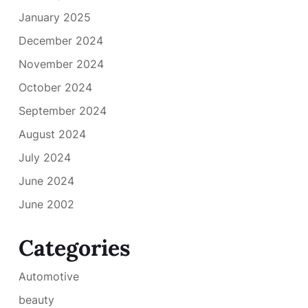
January 2025
December 2024
November 2024
October 2024
September 2024
August 2024
July 2024
June 2024
June 2002
Categories
Automotive
beauty