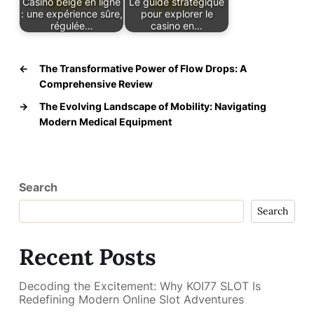
Casino belge en ligne
Le guide stratégique
: une expérience sûre,
pour explorer le
régulée…
casino en…
←
The Transformative Power of Flow Drops: A
Comprehensive Review
→
The Evolving Landscape of Mobility: Navigating
Modern Medical Equipment
Search
Search
Recent Posts
Decoding the Excitement: Why KOI77 SLOT Is
Redefining Modern Online Slot Adventures