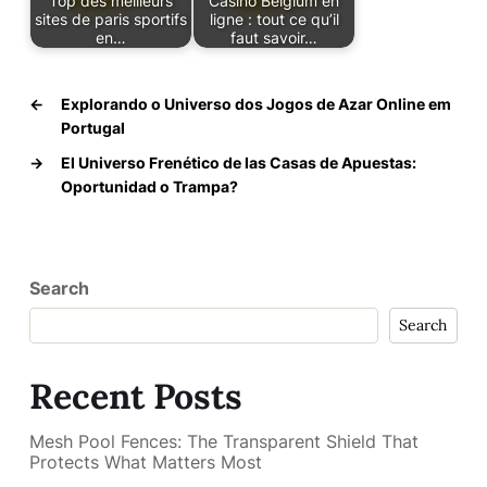
Top des meilleurs
Casino Belgium en
sites de paris sportifs
ligne : tout ce qu’il
en…
faut savoir…
←
Explorando o Universo dos Jogos de Azar Online em
Portugal
→
El Universo Frenético de las Casas de Apuestas:
Oportunidad o Trampa?
Search
Search
Recent Posts
Mesh Pool Fences: The Transparent Shield That
Protects What Matters Most