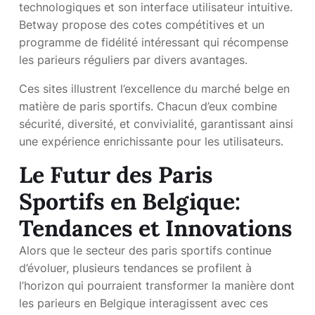
technologiques et son interface utilisateur intuitive.
Betway propose des cotes compétitives et un
programme de fidélité intéressant qui récompense
les parieurs réguliers par divers avantages.
Ces sites illustrent l’excellence du marché belge en
matière de paris sportifs. Chacun d’eux combine
sécurité, diversité, et convivialité, garantissant ainsi
une expérience enrichissante pour les utilisateurs.
Le Futur des Paris
Sportifs en Belgique:
Tendances et Innovations
Alors que le secteur des paris sportifs continue
d’évoluer, plusieurs tendances se profilent à
l’horizon qui pourraient transformer la manière dont
les parieurs en Belgique interagissent avec ces