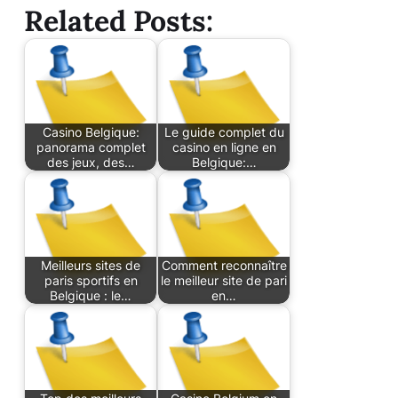
Related Posts:
Casino Belgique:
Le guide complet du
panorama complet
casino en ligne en
des jeux, des…
Belgique:…
Meilleurs sites de
Comment reconnaître
paris sportifs en
le meilleur site de pari
Belgique : le…
en…