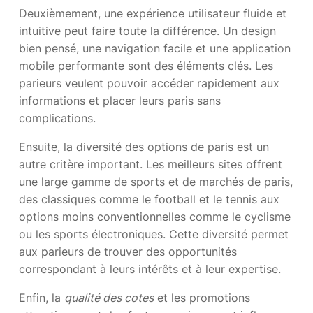
Deuxièmement, une expérience utilisateur fluide et
intuitive peut faire toute la différence. Un design
bien pensé, une navigation facile et une application
mobile performante sont des éléments clés. Les
parieurs veulent pouvoir accéder rapidement aux
informations et placer leurs paris sans
complications.
Ensuite, la diversité des options de paris est un
autre critère important. Les meilleurs sites offrent
une large gamme de sports et de marchés de paris,
des classiques comme le football et le tennis aux
options moins conventionnelles comme le cyclisme
ou les sports électroniques. Cette diversité permet
aux parieurs de trouver des opportunités
correspondant à leurs intérêts et à leur expertise.
Enfin, la
qualité des cotes
et les promotions