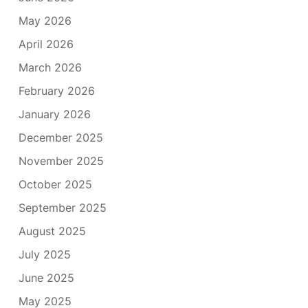
May 2026
April 2026
March 2026
February 2026
January 2026
December 2025
November 2025
October 2025
September 2025
August 2025
July 2025
June 2025
May 2025