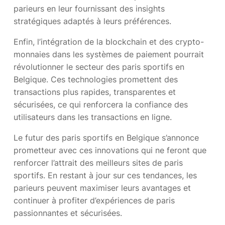
parieurs en leur fournissant des insights
stratégiques adaptés à leurs préférences.
Enfin, l’intégration de la blockchain et des crypto-
monnaies dans les systèmes de paiement pourrait
révolutionner le secteur des paris sportifs en
Belgique. Ces technologies promettent des
transactions plus rapides, transparentes et
sécurisées, ce qui renforcera la confiance des
utilisateurs dans les transactions en ligne.
Le futur des paris sportifs en Belgique s’annonce
prometteur avec ces innovations qui ne feront que
renforcer l’attrait des meilleurs sites de paris
sportifs. En restant à jour sur ces tendances, les
parieurs peuvent maximiser leurs avantages et
continuer à profiter d’expériences de paris
passionnantes et sécurisées.