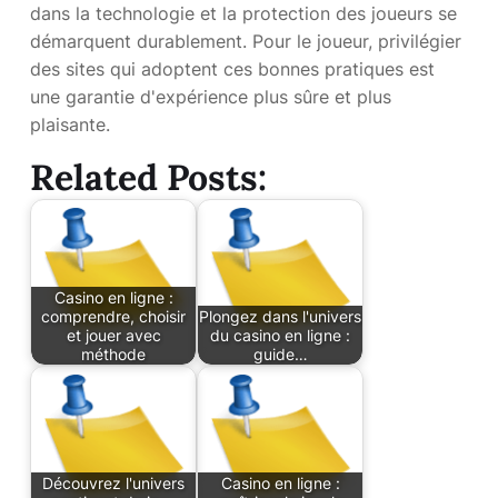
dans la technologie et la protection des joueurs se
démarquent durablement. Pour le joueur, privilégier
des sites qui adoptent ces bonnes pratiques est
une garantie d'expérience plus sûre et plus
plaisante.
Related Posts:
Casino en ligne :
comprendre, choisir
Plongez dans l'univers
et jouer avec
du casino en ligne :
méthode
guide…
Découvrez l'univers
Casino en ligne :