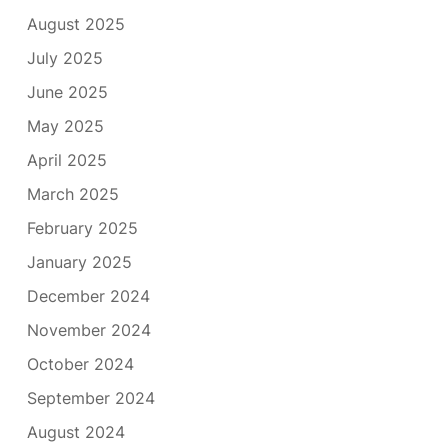
August 2025
July 2025
June 2025
May 2025
April 2025
March 2025
February 2025
January 2025
December 2024
November 2024
October 2024
September 2024
August 2024