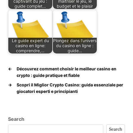
captivant du jeu :
maîtriser le jeu, le
guide complet…
budget et le plaisir
Le guide expert du
Plongez dans l'univers
casino en ligne:
du casino en ligne :
comprendre,…
guide…
←
Découvrez comment choisir le meilleur casino en
crypto : guide pratique et fiable
→
Scopri il Miglior Crypto Casino: guida essenziale per
giocatori esperti e principianti
Search
Search