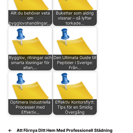
Allt du behöver veta
Buketter som aldrig
om
vissnar – så lyfter
bygglovshandlingar,…
torkade…
Bygglov, ritningar och
Den Ultimata Guide till
smarta lösningar för
Peptider i Sverige:
altan,…
Från…
Optimera Industriella
Effektiv Kontorsflytt:
Processer med
Tips för en Smidig
Effektiv…
Övergång
←
Att Förnya Ditt Hem Med Professionell Städning