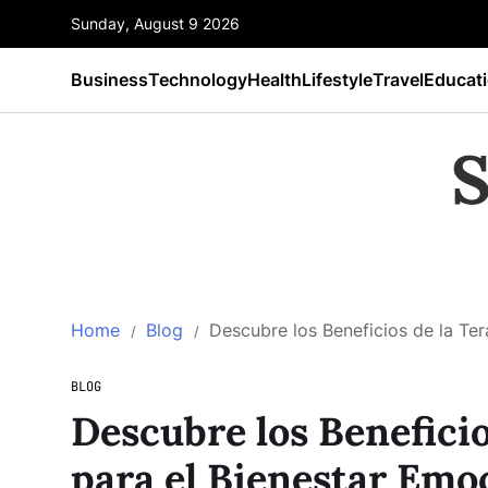
Sunday, August 9 2026
Business
Technology
Health
Lifestyle
Travel
Educat
S
Home
Blog
Descubre los Beneficios de la Te
BLOG
Descubre los Benefici
para el Bienestar Emo