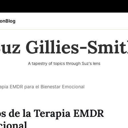
ion
Blog
uz Gillies-Smi
A tapestry of topics through Suz's lens
rapia EMDR para el Bienestar Emocional
os de la Terapia EMDR
cional