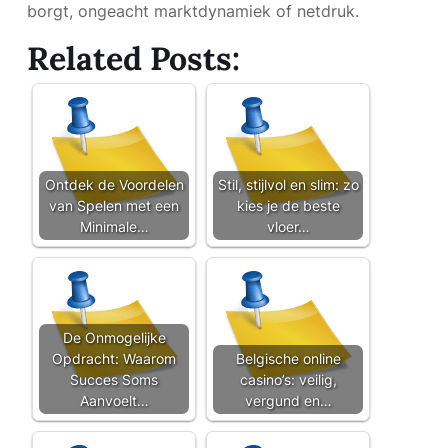
borgt, ongeacht marktdynamiek of netdruk.
Related Posts:
Ontdek de Voordelen
Stil, stijlvol en slim: zo
van Spelen met een
kies je de beste
Minimale…
vloer…
De Onmogelijke
Opdracht: Waarom
Belgische online
Succes Soms
casino’s: veilig,
Aanvoelt…
vergund en…