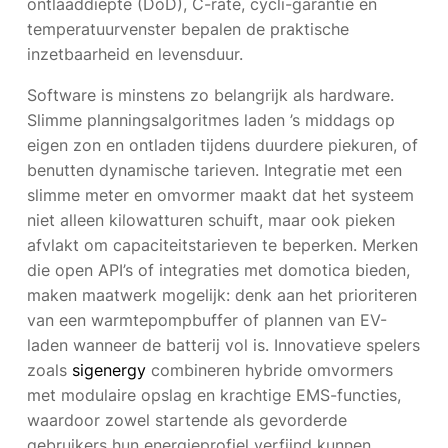
ontlaaddiepte (DoD), C-rate, cycli-garantie en
temperatuurvenster bepalen de praktische
inzetbaarheid en levensduur.
Software is minstens zo belangrijk als hardware.
Slimme planningsalgoritmes laden ’s middags op
eigen zon en ontladen tijdens duurdere piekuren, of
benutten dynamische tarieven. Integratie met een
slimme meter en omvormer maakt dat het systeem
niet alleen kilowatturen schuift, maar ook pieken
afvlakt om capaciteitstarieven te beperken. Merken
die open API’s of integraties met domotica bieden,
maken maatwerk mogelijk: denk aan het prioriteren
van een warmtepompbuffer of plannen van EV-
laden wanneer de batterij vol is. Innovatieve spelers
zoals
sigenergy
combineren hybride omvormers
met modulaire opslag en krachtige EMS-functies,
waardoor zowel startende als gevorderde
gebruikers hun energieprofiel verfijnd kunnen