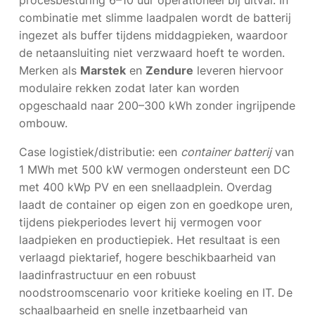
procesbesturing 6–10 uur operationeel bij uitval. In
combinatie met slimme laadpalen wordt de batterij
ingezet als buffer tijdens middagpieken, waardoor
de netaansluiting niet verzwaard hoeft te worden.
Merken als
Marstek
en
Zendure
leveren hiervoor
modulaire rekken zodat later kan worden
opgeschaald naar 200–300 kWh zonder ingrijpende
ombouw.
Case logistiek/distributie: een
container batterij
van
1 MWh met 500 kW vermogen ondersteunt een DC
met 400 kWp PV en een snellaadplein. Overdag
laadt de container op eigen zon en goedkope uren,
tijdens piekperiodes levert hij vermogen voor
laadpieken en productiepiek. Het resultaat is een
verlaagd piektarief, hogere beschikbaarheid van
laadinfrastructuur en een robuust
noodstroomscenario voor kritieke koeling en IT. De
schaalbaarheid en snelle inzetbaarheid van