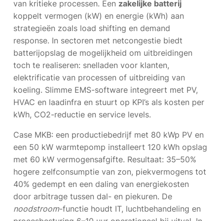
van kritieke processen. Een
zakelijke batterij
koppelt vermogen (kW) en energie (kWh) aan
strategieën zoals load shifting en demand
response. In sectoren met netcongestie biedt
batterijopslag de mogelijkheid om uitbreidingen
toch te realiseren: snelladen voor klanten,
elektrificatie van processen of uitbreiding van
koeling. Slimme EMS-software integreert met PV,
HVAC en laadinfra en stuurt op KPI’s als kosten per
kWh, CO2-reductie en service levels.
Case MKB: een productiebedrijf met 80 kWp PV en
een 50 kW warmtepomp installeert 120 kWh opslag
met 60 kW vermogensafgifte. Resultaat: 35–50%
hogere zelfconsumptie van zon, piekvermogens tot
40% gedempt en een daling van energiekosten
door arbitrage tussen dal- en piekuren. De
noodstroom
-functie houdt IT, luchtbehandeling en