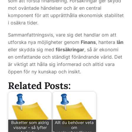
som att förstå finansiering. Försäkringar ger skydd
mot oväntade händelser och är en central
komponent för att upprätthålla ekonomisk stabilitet
i osäkra tider.
Sammanfattningsvis, vare sig det handlar om att
utforska nya möjligheter genom
Finans
, hantera
lån
eller skydda sig med
försäkringar
, så är ekonomi
en omfattande och ständigt förändrande värld. Det
är viktigt att hålla sig informerad och alltid vara
öppen för ny kunskap och insikt.
Related Posts:
Buketter som aldrig
Allt du behöver veta
vissnar – så lyfter
om