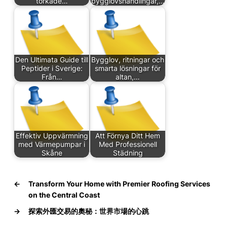
torkade…
bygglovshandlingar,…
Den Ultimata Guide till
Bygglov, ritningar och
Peptider i Sverige:
smarta lösningar för
Från…
altan,…
Effektiv Uppvärmning
Att Förnya Ditt Hem
med Värmepumpar i
Med Professionell
Skåne
Städning
←
Transform Your Home with Premier Roofing Services
on the Central Coast
→
探索外匯交易的奧秘：世界市場的心跳