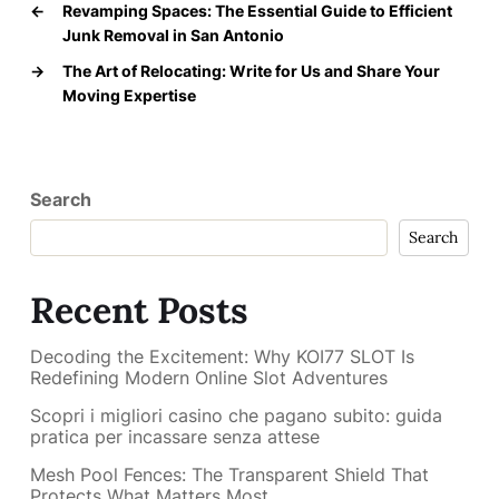
←
Revamping Spaces: The Essential Guide to Efficient
Junk Removal in San Antonio
→
The Art of Relocating: Write for Us and Share Your
Moving Expertise
Search
Search
Recent Posts
Decoding the Excitement: Why KOI77 SLOT Is
Redefining Modern Online Slot Adventures
Scopri i migliori casino che pagano subito: guida
pratica per incassare senza attese
Mesh Pool Fences: The Transparent Shield That
Protects What Matters Most