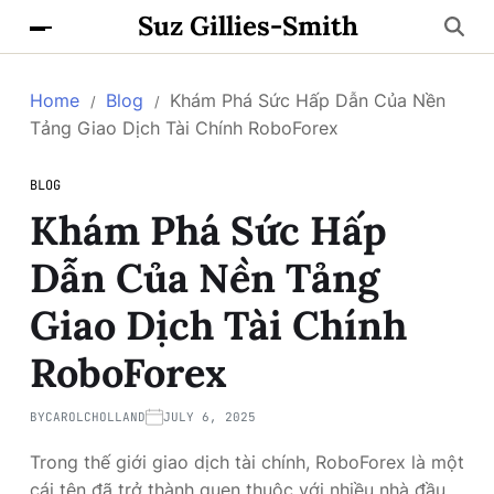
Suz Gillies-Smith
Home
Blog
Khám Phá Sức Hấp Dẫn Của Nền
Tảng Giao Dịch Tài Chính RoboForex
BLOG
Khám Phá Sức Hấp
Dẫn Của Nền Tảng
Giao Dịch Tài Chính
RoboForex
BY
CAROLCHOLLAND
JULY 6, 2025
Trong thế giới giao dịch tài chính, RoboForex là một
cái tên đã trở thành quen thuộc với nhiều nhà đầu