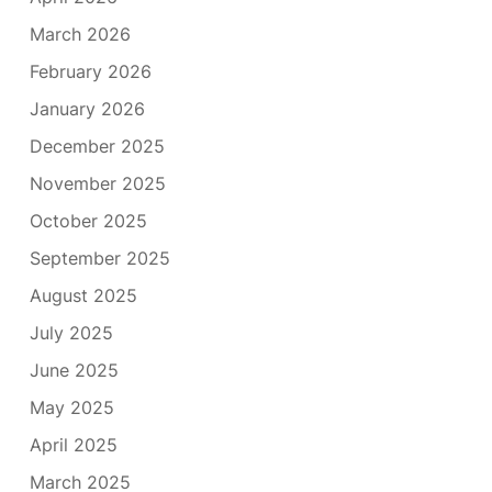
March 2026
February 2026
January 2026
December 2025
November 2025
October 2025
September 2025
August 2025
July 2025
June 2025
May 2025
April 2025
March 2025