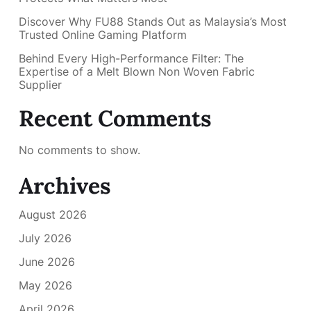
Discover Why FU88 Stands Out as Malaysia’s Most
Trusted Online Gaming Platform
Behind Every High-Performance Filter: The
Expertise of a Melt Blown Non Woven Fabric
Supplier
Recent Comments
No comments to show.
Archives
August 2026
July 2026
June 2026
May 2026
April 2026