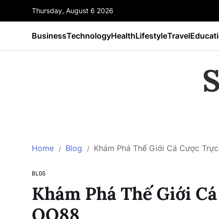
Thursday, August 6 2026
Business
Technology
Health
Lifestyle
Travel
Educat
S
Home
Blog
Khám Phá Thế Giới Cá Cược Trự
BLOG
Khám Phá Thế Giới Cá
QQ88