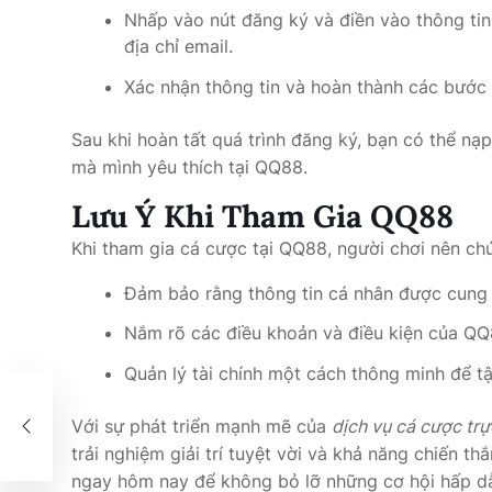
Nhấp vào nút đăng ký và điền vào thông tin
địa chỉ email.
Xác nhận thông tin và hoàn thành các bước 
Sau khi hoàn tất quá trình đăng ký, bạn có thể nạp
mà mình yêu thích tại QQ88.
Lưu Ý Khi Tham Gia QQ88
Khi tham gia cá cược tại QQ88, người chơi nên ch
Đảm bảo rằng thông tin cá nhân được cung c
Nắm rõ các điều khoản và điều kiện của QQ8
Quản lý tài chính một cách thông minh để t
Với sự phát triển mạnh mẽ của
dịch vụ cá cược trự
trải nghiệm giải trí tuyệt vời và khả năng chiến 
ngay hôm nay để không bỏ lỡ những cơ hội hấp dẫn