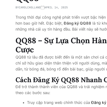
BY
CAROLCHOLLAND
APRIL 14, 2025
Trong thời đại công nghệ phát triển vượt bậc hiện
hơn bao giờ hết. Đặc biệt,
Đăng ký QQ88
là từ kh
những nhà cái uy tín hàng đầu. Bài viết này sẽ hư
QQ88 – Sự Lựa Chọn Hàn
Cược
QQ88 từ lâu đã được biết đến là một sân chơi cá c
chỉ sở hữu giao diện thân thiện với người dùng, 
dẫn, từ bóng đá, bóng rổ đến bài bạc, giúp người ch
Cách Đăng Ký QQ88 Nhanh C
Để trở thành thành viên của QQ88 và trải nghiệm 
theo các bước sau:
Truy cập trang web chính thức của
Đăng ký