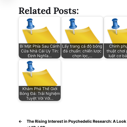
Related Posts:
Bí Mật Phía Sau Cánh
Lấy trang cá độ bóng
Chinh ph
Cửa Nhà Cái Uy Tín:
đá chuẩn: chiến lược
thuật chơi 
Định Nghĩa…
chọn lọc,…
luật cơ b
Khám Phá Thế Giới
Bóng Đá: Trải Nghiệm
Tuyệt Vời Với…
←
The Rising Interest in Psychedelic Research: A Look