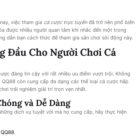
 nay, việc tham gia
cá cược trực tuyến
đã trở nên phổ biến
óa được nhiều người quan tâm khi nhắc đến một trong
ớng dẫn bạn cách thức để tham gia sân chơi sôi động này.
g Đầu Cho Người Chơi Cá
ược đáng tin cậy với rất nhiều ưu điểm vượt trội. Không
mà QQ88 còn cung cấp đa dạng các thể loại cá cược hấp
ơi trải nghiệm giải trí trọn vẹn nhất.
hóng và Dễ Dàng
những dịch vụ tuyệt vời mà họ cung cấp, hãy thực hiện
 QQ88
.