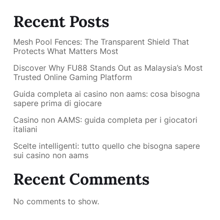
Recent Posts
Mesh Pool Fences: The Transparent Shield That
Protects What Matters Most
Discover Why FU88 Stands Out as Malaysia’s Most
Trusted Online Gaming Platform
Guida completa ai casino non aams: cosa bisogna
sapere prima di giocare
Casino non AAMS: guida completa per i giocatori
italiani
Scelte intelligenti: tutto quello che bisogna sapere
sui casino non aams
Recent Comments
No comments to show.