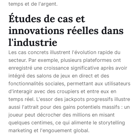
temps et de l'argent.
Études de cas et
innovations réelles dans
l'industrie
Les cas concrets illustrent l'évolution rapide du
secteur. Par exemple, plusieurs plateformes ont
enregistré une croissance significative après avoir
intégré des salons de jeux en direct et des
fonctionnalités sociales, permettant aux utilisateurs
d'interagir avec des croupiers et entre eux en
temps réel. L'essor des jackpots progressifs illustre
aussi l'attrait pour des gains potentiels massifs : un
joueur peut décrocher des millions en misant
quelques centimes, ce qui alimente le storytelling
marketing et l'engouement global.