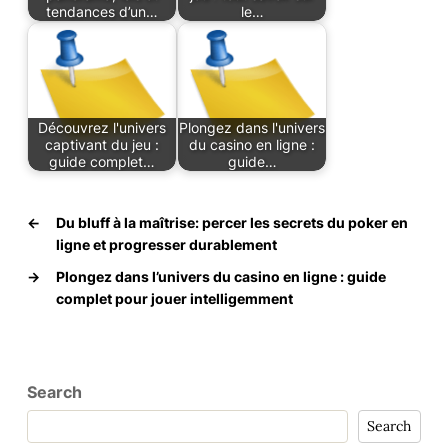
tendances d’un…
le…
Découvrez l'univers
Plongez dans l'univers
captivant du jeu :
du casino en ligne :
guide complet…
guide…
←
Du bluff à la maîtrise: percer les secrets du poker en
ligne et progresser durablement
→
Plongez dans l’univers du
casino en ligne
: guide
complet pour jouer intelligemment
Search
Search