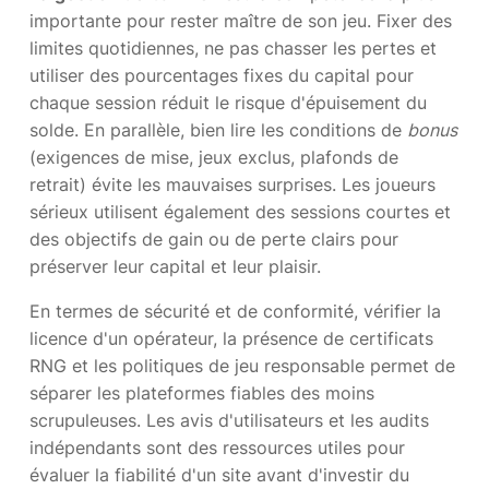
importante pour rester maître de son jeu. Fixer des
limites quotidiennes, ne pas chasser les pertes et
utiliser des pourcentages fixes du capital pour
chaque session réduit le risque d'épuisement du
solde. En parallèle, bien lire les conditions de
bonus
(exigences de mise, jeux exclus, plafonds de
retrait) évite les mauvaises surprises. Les joueurs
sérieux utilisent également des sessions courtes et
des objectifs de gain ou de perte clairs pour
préserver leur capital et leur plaisir.
En termes de sécurité et de conformité, vérifier la
licence d'un opérateur, la présence de certificats
RNG et les politiques de jeu responsable permet de
séparer les plateformes fiables des moins
scrupuleuses. Les avis d'utilisateurs et les audits
indépendants sont des ressources utiles pour
évaluer la fiabilité d'un site avant d'investir du