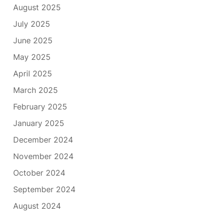
August 2025
July 2025
June 2025
May 2025
April 2025
March 2025
February 2025
January 2025
December 2024
November 2024
October 2024
September 2024
August 2024