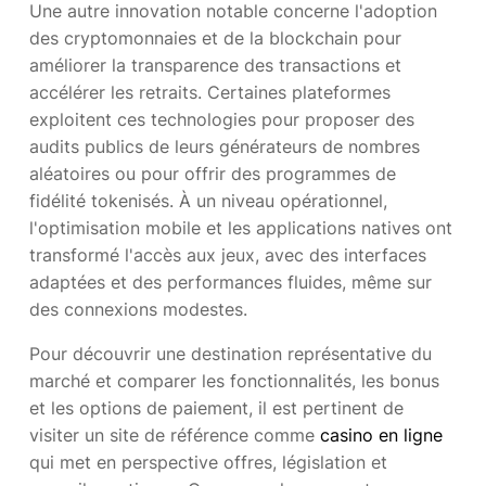
Une autre innovation notable concerne l'adoption
des cryptomonnaies et de la blockchain pour
améliorer la transparence des transactions et
accélérer les retraits. Certaines plateformes
exploitent ces technologies pour proposer des
audits publics de leurs générateurs de nombres
aléatoires ou pour offrir des programmes de
fidélité tokenisés. À un niveau opérationnel,
l'optimisation mobile et les applications natives ont
transformé l'accès aux jeux, avec des interfaces
adaptées et des performances fluides, même sur
des connexions modestes.
Pour découvrir une destination représentative du
marché et comparer les fonctionnalités, les bonus
et les options de paiement, il est pertinent de
visiter un site de référence comme
casino en ligne
qui met en perspective offres, législation et