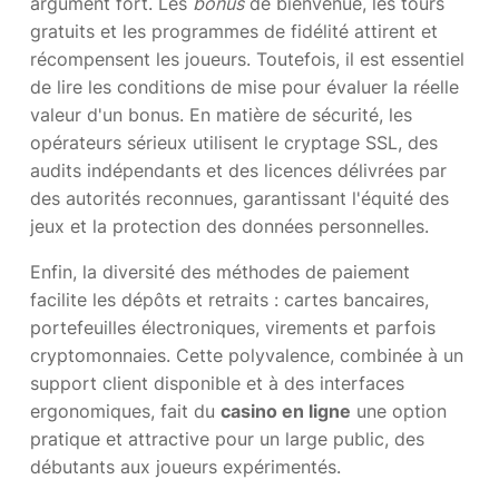
argument fort. Les
bonus
de bienvenue, les tours
gratuits et les programmes de fidélité attirent et
récompensent les joueurs. Toutefois, il est essentiel
de lire les conditions de mise pour évaluer la réelle
valeur d'un bonus. En matière de sécurité, les
opérateurs sérieux utilisent le cryptage SSL, des
audits indépendants et des licences délivrées par
des autorités reconnues, garantissant l'équité des
jeux et la protection des données personnelles.
Enfin, la diversité des méthodes de paiement
facilite les dépôts et retraits : cartes bancaires,
portefeuilles électroniques, virements et parfois
cryptomonnaies. Cette polyvalence, combinée à un
support client disponible et à des interfaces
ergonomiques, fait du
casino en ligne
une option
pratique et attractive pour un large public, des
débutants aux joueurs expérimentés.