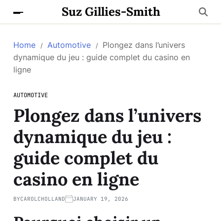
Suz Gillies-Smith
Home
Automotive
Plongez dans l’univers
dynamique du jeu : guide complet du casino en
ligne
AUTOMOTIVE
Plongez dans l’univers
dynamique du jeu :
guide complet du
casino en ligne
BY
CAROLCHOLLAND
JANUARY 19, 2026