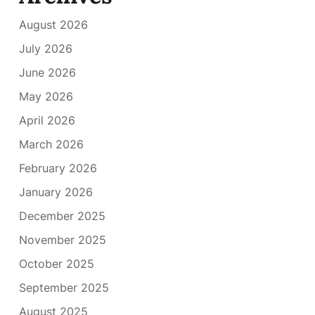
August 2026
July 2026
June 2026
May 2026
April 2026
March 2026
February 2026
January 2026
December 2025
November 2025
October 2025
September 2025
August 2025