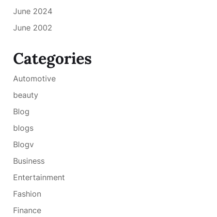
June 2024
June 2002
Categories
Automotive
beauty
Blog
blogs
Blogv
Business
Entertainment
Fashion
Finance