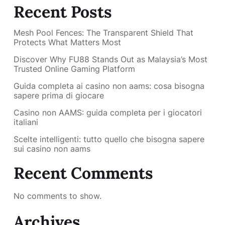
Recent Posts
Mesh Pool Fences: The Transparent Shield That
Protects What Matters Most
Discover Why FU88 Stands Out as Malaysia’s Most
Trusted Online Gaming Platform
Guida completa ai casino non aams: cosa bisogna
sapere prima di giocare
Casino non AAMS: guida completa per i giocatori
italiani
Scelte intelligenti: tutto quello che bisogna sapere
sui casino non aams
Recent Comments
No comments to show.
Archives