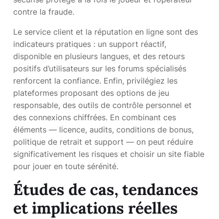
contre la fraude.
Le service client et la réputation en ligne sont des
indicateurs pratiques : un support réactif,
disponible en plusieurs langues, et des retours
positifs d’utilisateurs sur les forums spécialisés
renforcent la confiance. Enfin, privilégiez les
plateformes proposant des options de jeu
responsable, des outils de contrôle personnel et
des connexions chiffrées. En combinant ces
éléments — licence, audits, conditions de bonus,
politique de retrait et support — on peut réduire
significativement les risques et choisir un site fiable
pour jouer en toute sérénité.
Études de cas, tendances
et implications réelles