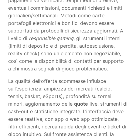
pagamenti va verificata: tempi medi di prelievo,
eventuali commissioni, documenti richiesti e limiti
giornalieri/settimanali. Metodi come carte,
portafogli elettronici e bonifici devono essere
supportati da protocolli di sicurezza aggiornati. A
livello di
responsible gaming
, gli strumenti interni
(limiti di deposito e di perdita, autoesclusione,
reality check) sono un elemento non negoziabile,
così come la disponibilità di contatti per supporto
a chi mostra segnali di gioco problematico.
La qualità dell’offerta scommesse influisce
sull’esperienza: ampiezza dei mercati (calcio,
tennis, basket, eSports), profondità su tornei
minori, aggiornamento delle
quote
live, strumenti di
cash-out e statistiche integrate. L’interfaccia deve
essere reattiva, con app o web app ottimizzate,
filtri efficienti, ricerca rapida degli eventi e ticket di
gioco intuitivo. Sul fronte assistenza clienti, la