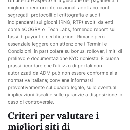
Un ulteriore aspetto è la gestione dei pagamenti. I
migliori operatori internazionali adottano conti
segregati, protocolli di crittografia e audit
indipendenti sui giochi (RNG, RTP) svolti da enti
come eCOGRA o iTech Labs, fornendo report sui
tassi di payout e certificazioni. Rimane però
essenziale leggere con attenzione i Termini e
Condizioni, in particolare su bonus, rollover, limiti di
prelievo e documentazione KYC richiesta. È buona
prassi ricordare che l’utilizzo di portali non
autorizzati da ADM può non essere conforme alla
normativa italiana; conviene informarsi
preventivamente sul quadro legale, sulle eventuali
implicazioni fiscali e sulle garanzie a disposizione in
caso di controversie.
Criteri per valutare i
migliori siti di