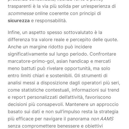
trasparenti è la via più solida per un’esperienza di
scommesse
online coerente con principi di
sicurezza
e responsabilità.
Infine, un aspetto spesso sottovalutato è la
differenza tra valore reale e percepito delle quote.
Anche un margine ridotto può incidere
significativamente sul lungo periodo. Confrontare
marcatore-primo-gol, asian handicap e mercati
meno battuti può rivelare opportunità, ma solo
entro limiti chiari e sostenibili. Gli strumenti di
analisi messi a disposizione dagli operatori più seri,
come statistiche contestuali, informazioni sui trend
e report personalizzati dell’attività, favoriscono
decisioni più consapevoli. Mantenere un approccio
basato sui dati e non sull’impulso resta la strategia
più efficace per navigare il panorama
non AAMS
senza compromettere benessere e obiettivi