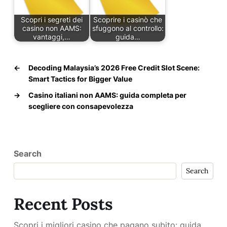
Scopri i segreti dei
Scoprire i casinò che
casino non AAMS:
sfuggono al controllo:
vantaggi,…
guida…
←
Decoding Malaysia’s 2026 Free Credit Slot Scene:
Smart Tactics for Bigger Value
→
Casino italiani non AAMS: guida completa per
scegliere con consapevolezza
Search
Search
Recent Posts
Scopri i migliori casino che pagano subito: guida