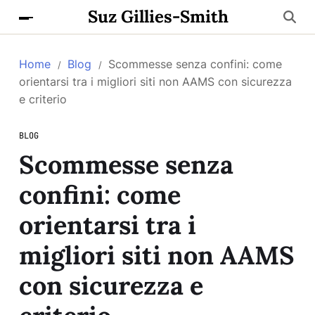
Suz Gillies-Smith
Home
Blog
Scommesse senza confini: come
orientarsi tra i migliori siti non AAMS con sicurezza
e criterio
BLOG
Scommesse senza
confini: come
orientarsi tra i
migliori siti non AAMS
con sicurezza e