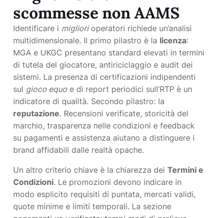
scommesse non AAMS
Identificare i
migliori
operatori richiede un’analisi
multidimensionale. Il primo pilastro è la
licenza
:
MGA e UKGC presentano standard elevati in termini
di tutela del giocatore, antiriciclaggio e audit dei
sistemi. La presenza di certificazioni indipendenti
sul
gioco equo
e di report periodici sull’RTP è un
indicatore di qualità. Secondo pilastro: la
reputazione
. Recensioni verificate, storicità del
marchio, trasparenza nelle condizioni e feedback
su pagamenti e assistenza aiutano a distinguere i
brand affidabili dalle realtà opache.
Un altro criterio chiave è la chiarezza dei
Termini e
Condizioni
. Le promozioni devono indicare in
modo esplicito requisiti di puntata, mercati validi,
quote minime e limiti temporali. La sezione