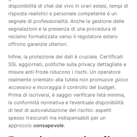
disponibilità di chat dal vivo in orari estesi, tempi di
risposta realistici e personale competente è un
segnale di professionalità. Anche la gestione delle
segnalazioni e la presenza di una procedura di
reclamo formalizzata verso il regolatore estero
offrono garanzie ulteriori.
Infine, la protezione dei dati è cruciale. Certificati
SSL aggiornati, politiche sulla privacy dettagliate e
misure anti-frode riducono i rischi. Un operatore
realmente orientato alla tutela non promuove
gioco
eccessivo
e incoraggia il controllo del budget.
Prima di iscriversi, è saggio verificare l’età minima,
la conformità normativa e l’eventuale disponibilità
di test di autovalutazione del rischio: aspetti
spesso trascurati ma indispensabili per un
approccio
consapevole
.