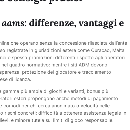
n aams
: differenze, vantaggi e
line che operano senza la concessione rilasciata dall’ente
o registrate in giurisdizioni estere come Curacao, Malta
ornei e spesso promozioni differenti rispetto agli operatori
iede nel quadro normativo: mentre i siti ADM devono
trasparenza, protezione del giocatore e tracciamento
ese di licenza.
na gamma più ampia di giochi e varianti, bonus più
i operatori esteri propongono anche metodi di pagamento
re comodi per chi cerca anonimato o velocità nelle
 rischi concreti: difficoltà a ottenere assistenza legale in
ievi, e minore tutela sui limiti di gioco responsabile.