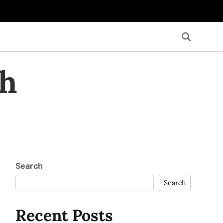
th
Search
Search
Recent Posts