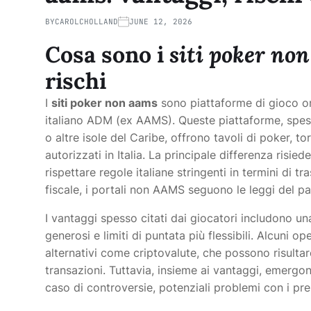
BY
CAROLCHOLLAND
JUNE 12, 2026
Cosa sono i
siti poker no
rischi
I
siti poker non aams
sono piattaforme di gioco on
italiano ADM (ex AAMS). Queste piattaforme, spess
o altre isole del Caribe, offrono tavoli di poker, t
autorizzati in Italia. La principale differenza ris
rispettare regole italiane stringenti in termini di 
fiscale, i portali non AAMS seguono le leggi del pa
I vantaggi spesso citati dai giocatori includono u
generosi e limiti di puntata più flessibili. Alcun
alternativi come criptovalute, che possono risulta
transazioni. Tuttavia, insieme ai vantaggi, emergono
caso di controversie, potenziali problemi con i prel