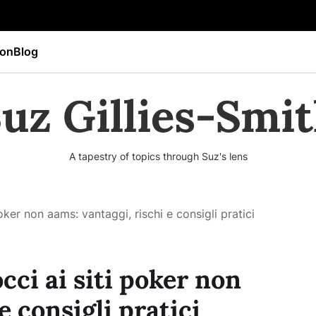
ion
Blog
uz Gillies-Smi
A tapestry of topics through Suz's lens
poker non aams: vantaggi, rischi e consigli pratici
cci ai siti poker non
e consigli pratici