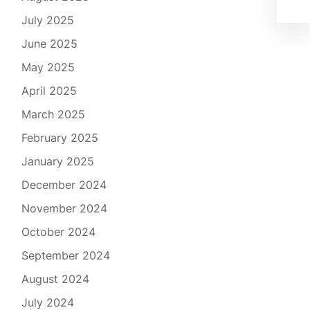
July 2025
June 2025
May 2025
April 2025
March 2025
February 2025
January 2025
December 2024
November 2024
October 2024
September 2024
August 2024
July 2024