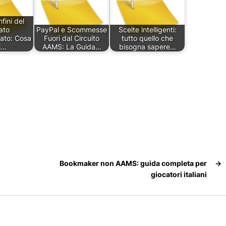
nfini del
ato
PayPal e Scommesse
Scelte intelligenti:
ato: Cosa
Fuori dal Circuito
tutto quello che
i…
AAMS: La Guida…
bisogna sapere…
Bookmaker non AAMS: guida completa per
→
giocatori italiani