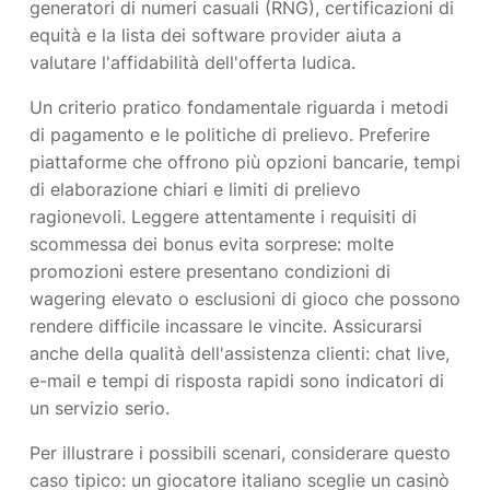
generatori di numeri casuali (RNG), certificazioni di
equità e la lista dei software provider aiuta a
valutare l'affidabilità dell'offerta ludica.
Un criterio pratico fondamentale riguarda i metodi
di pagamento e le politiche di prelievo. Preferire
piattaforme che offrono più opzioni bancarie, tempi
di elaborazione chiari e limiti di prelievo
ragionevoli. Leggere attentamente i requisiti di
scommessa dei bonus evita sorprese: molte
promozioni estere presentano condizioni di
wagering elevato o esclusioni di gioco che possono
rendere difficile incassare le vincite. Assicurarsi
anche della qualità dell'assistenza clienti: chat live,
e-mail e tempi di risposta rapidi sono indicatori di
un servizio serio.
Per illustrare i possibili scenari, considerare questo
caso tipico: un giocatore italiano sceglie un casinò