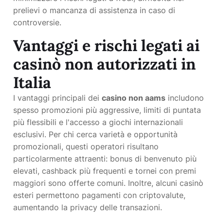
prelievi o mancanza di assistenza in caso di
controversie.
Vantaggi e rischi legati ai
casinò non autorizzati in
Italia
I vantaggi principali dei
casino non aams
includono
spesso promozioni più aggressive, limiti di puntata
più flessibili e l'accesso a giochi internazionali
esclusivi. Per chi cerca varietà e opportunità
promozionali, questi operatori risultano
particolarmente attraenti: bonus di benvenuto più
elevati, cashback più frequenti e tornei con premi
maggiori sono offerte comuni. Inoltre, alcuni casinò
esteri permettono pagamenti con criptovalute,
aumentando la privacy delle transazioni.