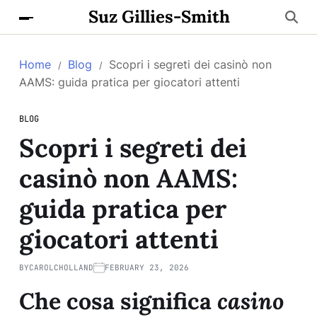
Suz Gillies-Smith
Home
Blog
Scopri i segreti dei casinò non
AAMS: guida pratica per giocatori attenti
BLOG
Scopri i segreti dei
casinò non AAMS:
guida pratica per
giocatori attenti
BY
CAROLCHOLLAND
FEBRUARY 23, 2026
Che cosa significa
casino