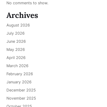
No comments to show.
Archives
August 2026
July 2026
June 2026
May 2026
April 2026
March 2026
February 2026
January 2026
December 2025
November 2025
October 2025