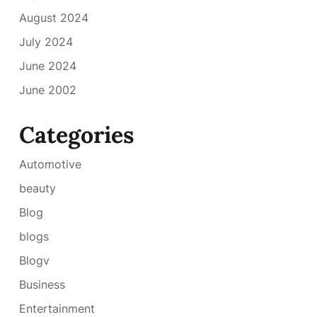
August 2024
July 2024
June 2024
June 2002
Categories
Automotive
beauty
Blog
blogs
Blogv
Business
Entertainment