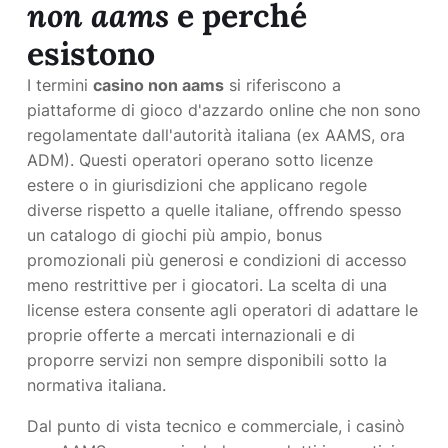
non aams
e perché
esistono
I termini
casino non aams
si riferiscono a
piattaforme di gioco d'azzardo online che non sono
regolamentate dall'autorità italiana (ex AAMS, ora
ADM). Questi operatori operano sotto licenze
estere o in giurisdizioni che applicano regole
diverse rispetto a quelle italiane, offrendo spesso
un catalogo di giochi più ampio, bonus
promozionali più generosi e condizioni di accesso
meno restrittive per i giocatori. La scelta di una
license estera consente agli operatori di adattare le
proprie offerte a mercati internazionali e di
proporre servizi non sempre disponibili sotto la
normativa italiana.
Dal punto di vista tecnico e commerciale, i casinò