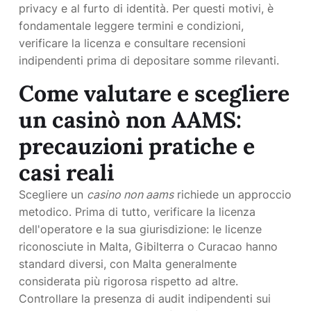
privacy e al furto di identità. Per questi motivi, è
fondamentale leggere termini e condizioni,
verificare la licenza e consultare recensioni
indipendenti prima di depositare somme rilevanti.
Come valutare e scegliere
un casinò non AAMS:
precauzioni pratiche e
casi reali
Scegliere un
casino non aams
richiede un approccio
metodico. Prima di tutto, verificare la licenza
dell'operatore e la sua giurisdizione: le licenze
riconosciute in Malta, Gibilterra o Curacao hanno
standard diversi, con Malta generalmente
considerata più rigorosa rispetto ad altre.
Controllare la presenza di audit indipendenti sui