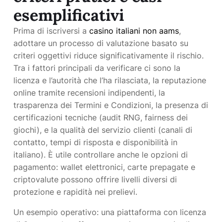
esemplificativi
Prima di iscriversi a
casino italiani non aams
,
adottare un processo di valutazione basato su
criteri oggettivi riduce significativamente il rischio.
Tra i fattori principali da verificare ci sono la
licenza e l’autorità che l’ha rilasciata, la reputazione
online tramite recensioni indipendenti, la
trasparenza dei Termini e Condizioni, la presenza di
certificazioni tecniche (audit RNG, fairness dei
giochi), e la qualità del servizio clienti (canali di
contatto, tempi di risposta e disponibilità in
italiano). È utile controllare anche le opzioni di
pagamento: wallet elettronici, carte prepagate e
criptovalute possono offrire livelli diversi di
protezione e rapidità nei prelievi.
Un esempio operativo: una piattaforma con licenza