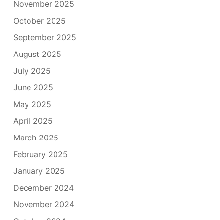
November 2025
October 2025
September 2025
August 2025
July 2025
June 2025
May 2025
April 2025
March 2025
February 2025
January 2025
December 2024
November 2024