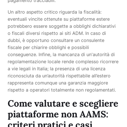
pagamento tracciabili.
Un altro aspetto critico riguarda la fiscalità:
eventuali vincite ottenute su piattaforme estere
potrebbero essere soggette a obblighi dichiarativi
o fiscali diversi rispetto ai siti ADM. In caso di
dubbi, è opportuno consultare un consulente
fiscale per chiarire obblighi e possibili
conseguenze. Infine, la mancanza di un'autorità di
regolamentazione locale rende complesso ricorrere
a vie legali in Italia; la presenza di una licenza
riconosciuta da un’autorità rispettabile all’estero
rappresenta comunque una garanzia maggiore
rispetto a operatori totalmente non regolamentati.
Come valutare e scegliere
piattaforme non AAMS:
criteri pratici e casi