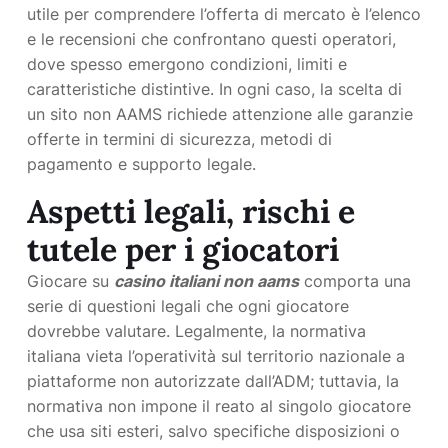
utile per comprendere l’offerta di mercato è l’elenco
e le recensioni che confrontano questi operatori,
dove spesso emergono condizioni, limiti e
caratteristiche distintive. In ogni caso, la scelta di
un sito non AAMS richiede attenzione alle garanzie
offerte in termini di sicurezza, metodi di
pagamento e supporto legale.
Aspetti legali, rischi e
tutele per i giocatori
Giocare su
casino italiani non aams
comporta una
serie di questioni legali che ogni giocatore
dovrebbe valutare. Legalmente, la normativa
italiana vieta l’operatività sul territorio nazionale a
piattaforme non autorizzate dall’ADM; tuttavia, la
normativa non impone il reato al singolo giocatore
che usa siti esteri, salvo specifiche disposizioni o