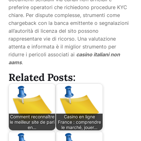
preferire operatori che richiedono procedure KYC
chiare. Per dispute complesse, strumenti come
chargeback con la banca emittente o segnalazioni
all’autorità di licenza del sito possono
rappresentare vie di ricorso. Una valutazione
attenta e informata è il miglior strumento per
ridurre i pericoli associati ai
casino italiani non
aams
.
Related Posts:
Comment reconnaître
Casino en ligne
le meilleur site de pari
France : comprendre
en…
le marché, jouer…