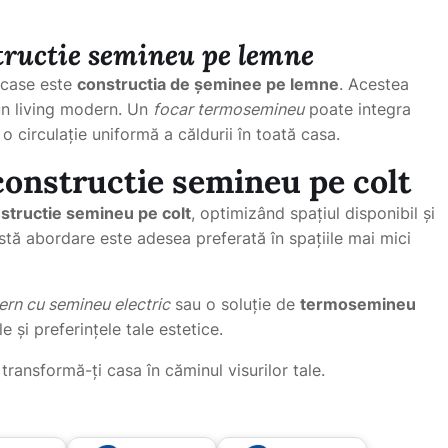
tructie semineu pe lemne
e case este
constructia de șeminee pe lemne
. Acestea
-un living modern. Un
focar termosemineu
poate integra
 o circulație uniformă a căldurii în toată casa.
constructie semineu pe colt
structie semineu pe colt
, optimizând spațiul disponibil și
tă abordare este adesea preferată în spațiile mai mici
ern cu semineu electric
sau o soluție de
termosemineu
 și preferințele tale estetice.
 transformă-ți casa în căminul visurilor tale.