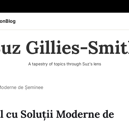
ion
Blog
uz Gillies-Smi
A tapestry of topics through Suz's lens
i Moderne de Șeminee
l cu Soluții Moderne de