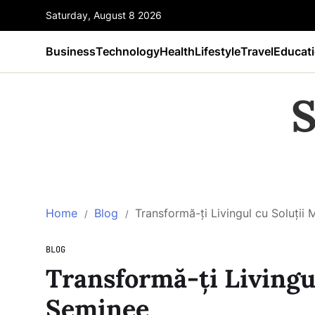
Saturday, August 8 2026
Business
Technology
Health
Lifestyle
Travel
Educat
S
Home
Blog
Transformă-ți Livingul cu Soluți
BLOG
Transformă-ți Livingu
Șeminee