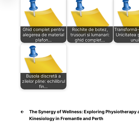
Ghid complet pentru
Rochite de botez,
Transformă-
alegerea de material
trusouri si lumanari:
Unicitatea 
plafon…
ghid complet…
unu
Busola discretă a
zilelor pline: echilibrul
fin…
←
The Synergy of Wellness: Exploring Physiotherapy 
Kinesiology in Fremantle and Perth