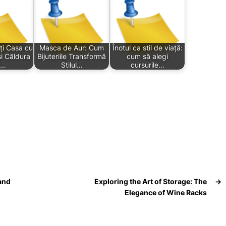
ți Casa cu
Masca de Aur: Cum
Înotul ca stil de viață:
și Căldura
Bijuteriile Transformă
cum să alegi
i…
Stilul…
cursurile…
and
Exploring the Art of Storage: The
→
Elegance of Wine Racks