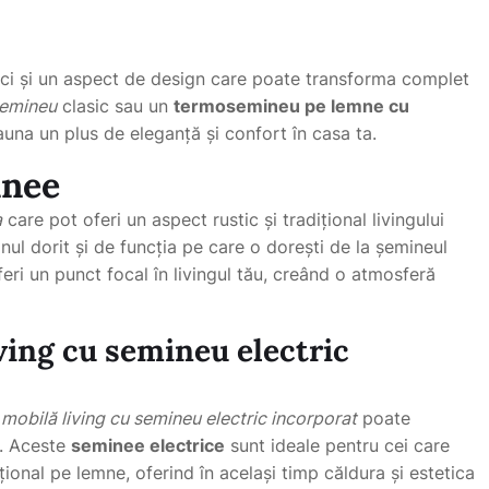
 ci și un aspect de design care poate transforma complet
semineu
clasic sau un
termosemineu pe lemne cu
na un plus de eleganță și confort în casa ta.
inee
a
care pot oferi un aspect rustic și tradițional livingului
ul dorit și de funcția pe care o dorești de la șemineul
eri un punct focal în livingul tău, creând o atmosferă
ving cu semineu electric
o
mobilă living cu semineu electric incorporat
poate
n. Aceste
seminee electrice
sunt ideale pentru cei care
ional pe lemne, oferind în același timp căldura și estetica