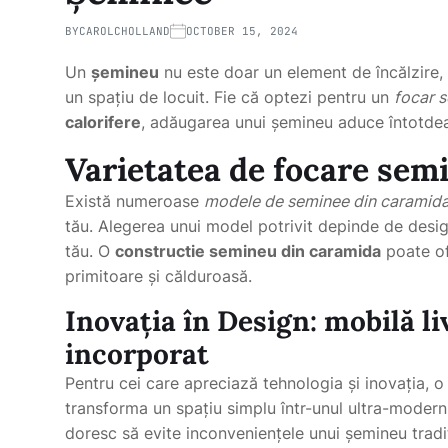
BY
CAROLCHOLLAND
OCTOBER 15, 2024
Un
șemineu
nu este doar un element de încălzire,
un spațiu de locuit. Fie că optezi pentru un
focar 
calorifere
, adăugarea unui șemineu aduce întotdeau
Varietatea de
focare sem
Există numeroase
modele de seminee din caramid
tău. Alegerea unui model potrivit depinde de design
tău. O
constructie semineu din caramida
poate of
primitoare și călduroasă.
Inovația în Design:
mobilă li
incorporat
Pentru cei care apreciază tehnologia și inovația, 
transforma un spațiu simplu într-unul ultra-moder
doresc să evite inconveniențele unui șemineu tradiț