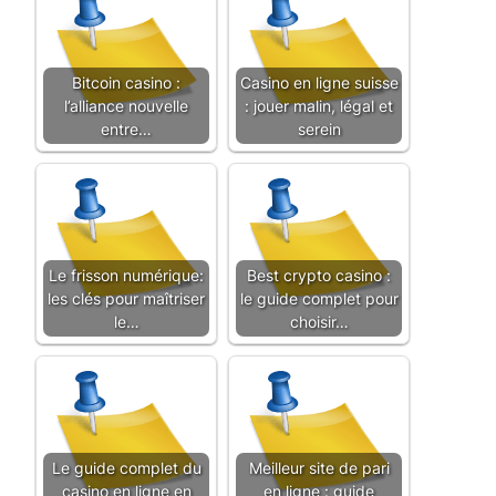
Bitcoin casino :
Casino en ligne suisse
l’alliance nouvelle
: jouer malin, légal et
entre…
serein
Le frisson numérique:
Best crypto casino :
les clés pour maîtriser
le guide complet pour
le…
choisir…
Le guide complet du
Meilleur site de pari
casino en ligne en
en ligne : guide