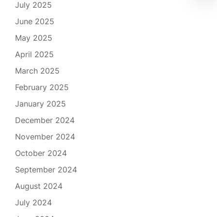
July 2025
June 2025
May 2025
April 2025
March 2025
February 2025
January 2025
December 2024
November 2024
October 2024
September 2024
August 2024
July 2024