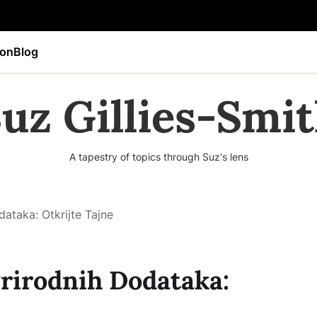
ion
Blog
uz Gillies-Smi
A tapestry of topics through Suz's lens
dataka: Otkrijte Tajne
Prirodnih Dodataka: