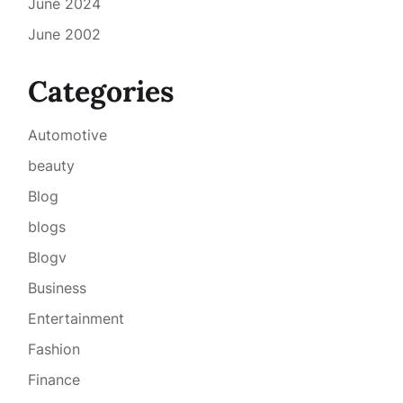
June 2024
June 2002
Categories
Automotive
beauty
Blog
blogs
Blogv
Business
Entertainment
Fashion
Finance