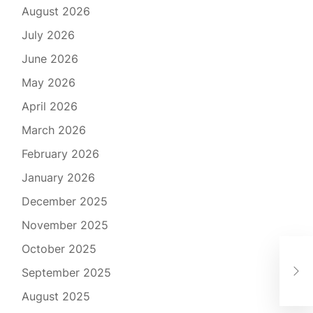
August 2026
July 2026
June 2026
May 2026
April 2026
March 2026
February 2026
January 2026
December 2025
November 2025
October 2025
온라
September 2025
찾는
August 2025