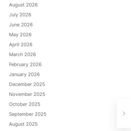
August 2026
July 2026
June 2026
May 2026
April 2026
March 2026
February 2026
January 2026
December 2025
November 2025
Unl
October 2025
Sci
September 2025
Eva
August 2025