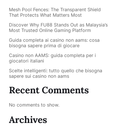
Mesh Pool Fences: The Transparent Shield
That Protects What Matters Most
Discover Why FU88 Stands Out as Malaysia’s
Most Trusted Online Gaming Platform
Guida completa ai casino non aams: cosa
bisogna sapere prima di giocare
Casino non AAMS: guida completa per i
giocatori italiani
Scelte intelligenti: tutto quello che bisogna
sapere sui casino non aams
Recent Comments
No comments to show.
Archives