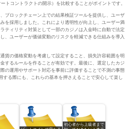
マートコントラクトの開示）を比較することがポイントです。
は、ブロックチェーン上での結果検証ツールを提供し、ユーザ
組みを採用しました。これにより透明性が向上し、ユーザー満
ボラティリティ対策として一部のカジノは入金時に自動で法定
供し、ユーザーが価値変動のリスクを軽減できる仕組みを導入
想通貨の価格変動を考慮して設定すること、損失許容範囲を明
換金するルールを作ることが有効です。最後に、選定したカジ
実際の運用やサポート対応を事前に評価することで不測の事態
用する際にも、これらの基本を押さえることで安心して楽し
初心者から上級者まで