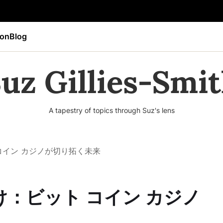
ion
Blog
uz Gillies-Smi
A tapestry of topics through Suz's lens
コイン カジノが切り拓く未来
：ビット コイン カジノ