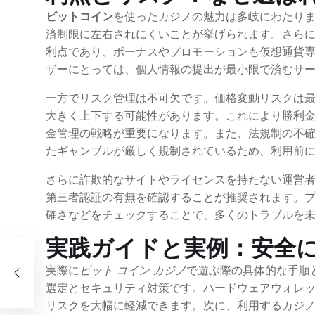
ビットコイン
を使ったカジノの魅力は多岐にわたり
済制限に左右されにくいことが挙げられます。さら
利点であり、ボーナスやプロモーションも仮想通貨
ザーにとっては、個人情報の提出が最小限で済むサ
一方でリスク管理は不可欠です。価格変動リスクは
大きく上下する可能性があります。これにより勝利
金管理の戦略が重要になります。また、法規制の不
たギャンブルが厳しく規制されているため、利用前
さらに詐欺的なサイトやライセンスを持たない運営
第三者認証の有無を確認することが推奨されます。
確さなどをチェックすることで、多くのトラブルを
実践ガイドと実例：安全
:
実際に
ビット コイン カジノ
で遊ぶ際の具体的な手順
選定とセキュリティ対策です。ハードウェアウォレッ
リスクを大幅に軽減できます。次に、利用するカジ