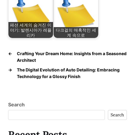
패션 세계의 숨겨진 이
야기: 발렌시아가 레플
다크걸의 매혹적인 세
리카
계 속으로
←
Crafting Your Dream Home: Insights from a Seasoned
Architect
→
The Digital Evolution of Auto Detailing: Embracing
Technology for a Glossy Finish
Search
Search
Recent Posts