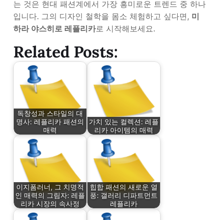
는 것은 현대 패션계에서 가장 흥미로운 트렌드 중 하나
입니다. 그의 디자인 철학을 몸소 체험하고 싶다면,
미
하라 야스히로 레플리카
로 시작해보세요.
Related Posts:
독창성과 스타일의 대
명사: 레플리카 패션의
가치 있는 컬렉션: 레플
매력
리카 아이템의 매력
이지폼러너, 그 치명적
힙합 패션의 새로운 열
인 매력의 그림자: 레플
풍: 갤러리 디파트먼트
리카 시장의 속사정
레플리카