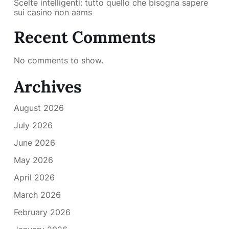
Scelte intelligenti: tutto quello che bisogna sapere
sui casino non aams
Recent Comments
No comments to show.
Archives
August 2026
July 2026
June 2026
May 2026
April 2026
March 2026
February 2026