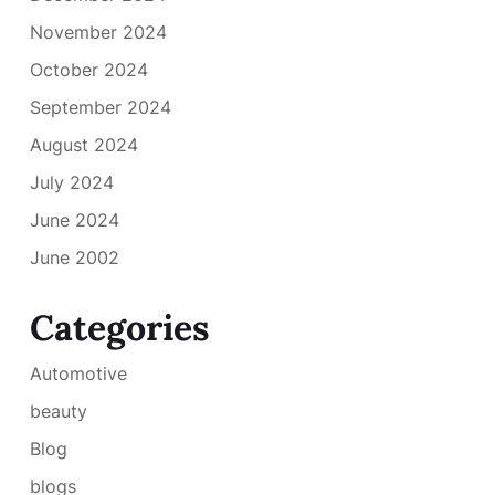
November 2024
October 2024
September 2024
August 2024
July 2024
June 2024
June 2002
Categories
Automotive
beauty
Blog
blogs