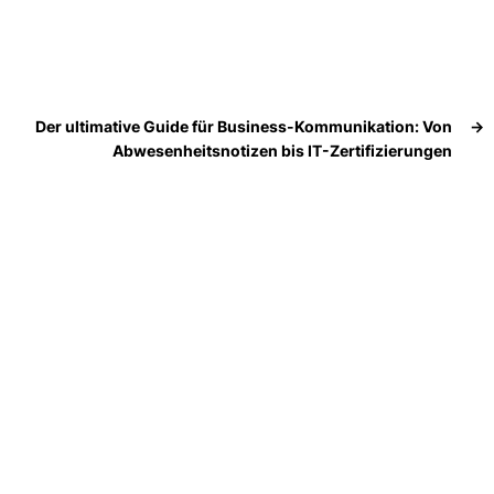
Der ultimative Guide für Business-Kommunikation: Von
→
Abwesenheitsnotizen bis IT-Zertifizierungen