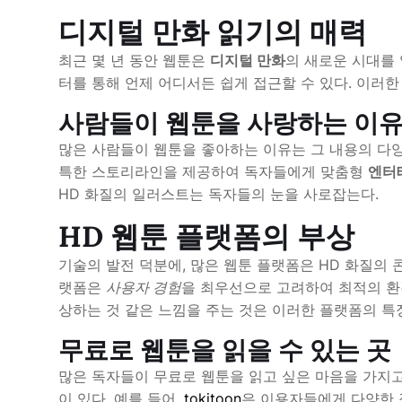
디지털 만화 읽기의 매력
최근 몇 년 동안 웹툰은
디지털 만화
의 새로운 시대를
터를 통해 언제 어디서든 쉽게 접근할 수 있다. 이러
사람들이 웹툰을 사랑하는 이
많은 사람들이 웹툰을 좋아하는 이유는 그 내용의 다양
특한 스토리라인을 제공하여 독자들에게 맞춤형
엔터
HD 화질의 일러스트는 독자들의 눈을 사로잡는다.
HD 웹툰 플랫폼의 부상
기술의 발전 덕분에, 많은 웹툰 플랫폼은 HD 화질의 
랫폼은
사용자 경험
을 최우선으로 고려하여 최적의 환
상하는 것 같은 느낌을 주는 것은 이러한 플랫폼의 특
무료로 웹툰을 읽을 수 있는 곳
많은 독자들이 무료로 웹툰을 읽고 싶은 마음을 가지고
이 있다. 예를 들어,
tokitoon
은 이용자들에게 다양한 