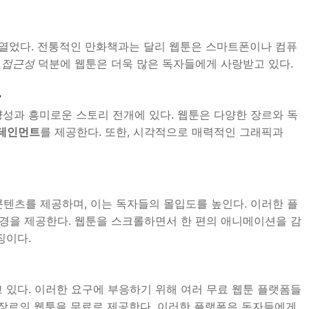
 열었다. 전통적인 만화책과는 달리 웹툰은 스마트폰이나 컴퓨
한
접근성
덕분에 웹툰은 더욱 많은 독자들에게 사랑받고 있다.
유
성과 흥미로운 스토리 전개에 있다. 웹툰은 다양한 장르와 독
테인먼트
를 제공한다. 또한, 시각적으로 매력적인 그래픽과
콘텐츠를 제공하며, 이는 독자들의 몰입도를 높인다. 이러한 플
경을 제공한다. 웹툰을 스크롤하면서 한 편의 애니메이션을 감
징이다.
 있다. 이러한 요구에 부응하기 위해 여러 무료 웹툰 플랫폼들
장르의 웹툰을 무료로 제공한다. 이러한 플랫폼은 독자들에게