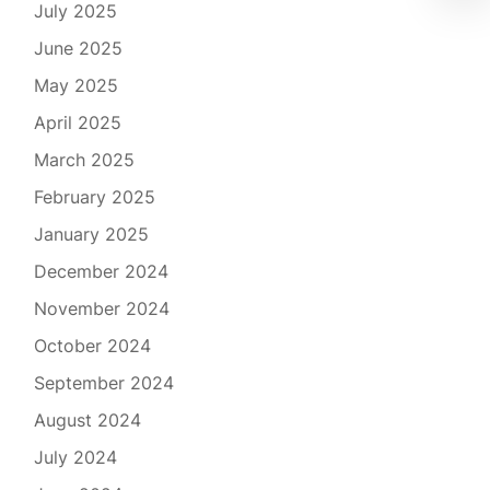
July 2025
June 2025
May 2025
April 2025
March 2025
February 2025
January 2025
December 2024
November 2024
October 2024
September 2024
August 2024
July 2024