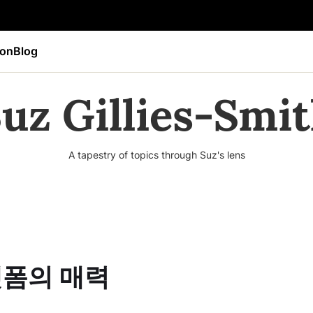
ion
Blog
uz Gillies-Smi
A tapestry of topics through Suz's lens
랫폼의 매력