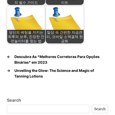
의 필수 가이드
이트
당신의 베팅을 지키는
일상 속 간편한 자금관
최후의 보루, 진정한 안
리, 모바일 소액결제 현
전놀이터를 찾는 법
금화
←
Descubra As *Melhores Corretoras Para Opções
Binárias* em 2023
→
Unveiling the Glow: The Science and Magic of
Tanning Lotions
Search
Search