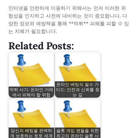
인터넷을 안전하게 이용하기 위해서는 먼저 이러한 위
험성을 인지하고 사전에 대비하는 것이 중요합니다. 다
양한 정보와 예방책을 통해 **먹튀** 피해를 피할 수 있
는 지혜가 필요합니다.
Related Posts:
온라인 베팅의 필수 가
먹튀 사기: 온라인 거래
이드: 안전과 신뢰를 찾
에서 피해야 할 위험
는 길
당신의 베팅을 완벽하
슬롯 게임 팬들을 위한
게 보호하는 토토 세계
최고의 온라인 슬롯 사