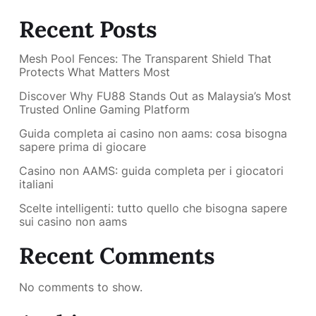
Recent Posts
Mesh Pool Fences: The Transparent Shield That
Protects What Matters Most
Discover Why FU88 Stands Out as Malaysia’s Most
Trusted Online Gaming Platform
Guida completa ai casino non aams: cosa bisogna
sapere prima di giocare
Casino non AAMS: guida completa per i giocatori
italiani
Scelte intelligenti: tutto quello che bisogna sapere
sui casino non aams
Recent Comments
No comments to show.