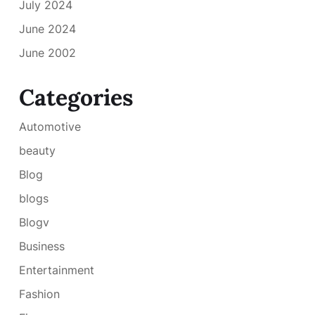
July 2024
June 2024
June 2002
Categories
Automotive
beauty
Blog
blogs
Blogv
Business
Entertainment
Fashion