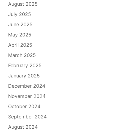
August 2025
July 2025
June 2025
May 2025
April 2025
March 2025
February 2025
January 2025
December 2024
November 2024
October 2024
September 2024
August 2024