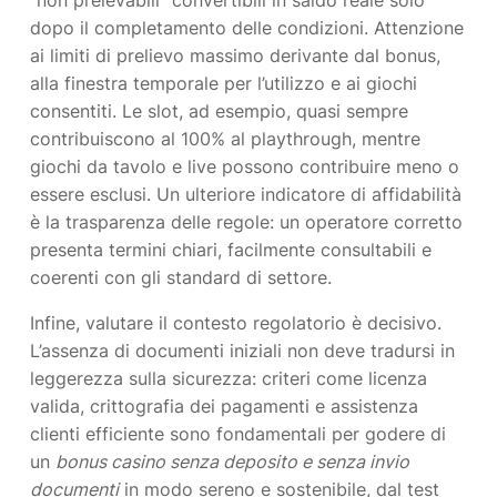
“non prelevabili” convertibili in saldo reale solo
dopo il completamento delle condizioni. Attenzione
ai limiti di prelievo massimo derivante dal bonus,
alla finestra temporale per l’utilizzo e ai giochi
consentiti. Le slot, ad esempio, quasi sempre
contribuiscono al 100% al playthrough, mentre
giochi da tavolo e live possono contribuire meno o
essere esclusi. Un ulteriore indicatore di affidabilità
è la trasparenza delle regole: un operatore corretto
presenta termini chiari, facilmente consultabili e
coerenti con gli standard di settore.
Infine, valutare il contesto regolatorio è decisivo.
L’assenza di documenti iniziali non deve tradursi in
leggerezza sulla sicurezza: criteri come licenza
valida, crittografia dei pagamenti e assistenza
clienti efficiente sono fondamentali per godere di
un
bonus casino senza deposito e senza invio
documenti
in modo sereno e sostenibile, dal test