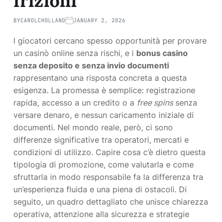
frizioni
BY
CAROLCHOLLAND
JANUARY 2, 2026
I giocatori cercano spesso opportunità per provare
un casinò online senza rischi, e i
bonus casino
senza deposito e senza invio documenti
rappresentano una risposta concreta a questa
esigenza. La promessa è semplice: registrazione
rapida, accesso a un credito o a
free spins
senza
versare denaro, e nessun caricamento iniziale di
documenti. Nel mondo reale, però, ci sono
differenze significative tra operatori, mercati e
condizioni di utilizzo. Capire cosa c’è dietro questa
tipologia di promozione, come valutarla e come
sfruttarla in modo responsabile fa la differenza tra
un’esperienza fluida e una piena di ostacoli. Di
seguito, un quadro dettagliato che unisce chiarezza
operativa, attenzione alla sicurezza e strategie