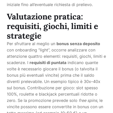
iniziale fino all’eventuale richiesta di prelievo.
Valutazione pratica:
requisiti, giochi, limiti e
strategie
Per sfruttare al meglio un
bonus senza deposito
con onboarding “light”, occorre analizzare con
attenzione quattro elementi: requisiti, giochi, limiti e
scadenze. I
requisiti di puntata
indicano quante
volte è necessario giocare il bonus (o talvolta il
bonus più eventuali vincite) prima che il saldo
diventi prelevabile. Un esempio tipico è 30x–40x
sul bonus. Contribuzione per gioco: slot spesso
100%, roulette e blackjack percentuali ridotte o
zero. Se la promozione prevede solo
free spins
, le
vincite possono essere convertite in bonus con un