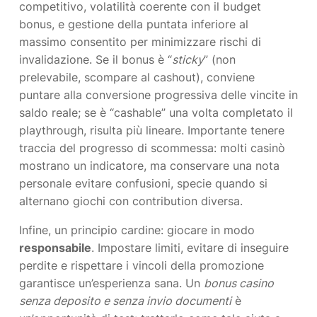
competitivo, volatilità coerente con il budget
bonus, e gestione della puntata inferiore al
massimo consentito per minimizzare rischi di
invalidazione. Se il bonus è “
sticky
” (non
prelevabile, scompare al cashout), conviene
puntare alla conversione progressiva delle vincite in
saldo reale; se è “cashable” una volta completato il
playthrough, risulta più lineare. Importante tenere
traccia del progresso di scommessa: molti casinò
mostrano un indicatore, ma conservare una nota
personale evitare confusioni, specie quando si
alternano giochi con contribution diversa.
Infine, un principio cardine: giocare in modo
responsabile
. Impostare limiti, evitare di inseguire
perdite e rispettare i vincoli della promozione
garantisce un’esperienza sana. Un
bonus casino
senza deposito e senza invio documenti
è