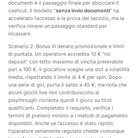
documenti è il passaggio finale per sbloccare il
cashout. Il modello “
senza invio documenti
” ha
accelerato l’accesso e la prova del servizio, ma la
verifica rimane un passaggio standard per
incassare.
Scenario 2. Bonus in denaro promozionale e limiti
di puntata. Un operatore accredita 10 € “no
deposit” con tetto massimo di vincita prelevabile
pari a 100 €. Il giocatore sceglie una slot a volatilità
media, rispettando il limite di 4 € per spin. Dopo
una serie di giri, porta il saldo a 45 €, ma nota che
alcuni giochi live non contribuiscono al
playthrough: riorienta quindi il gioco su titoli
qualificanti. Completato il requisito, verifica i
termini di prelievo minimo e i metodi di pagamento
disponibili. Anche se l’accesso è stato rapido,
l’operatore seriamente regolato chiede comunque