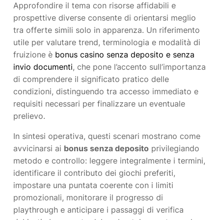
Approfondire il tema con risorse affidabili e
prospettive diverse consente di orientarsi meglio
tra offerte simili solo in apparenza. Un riferimento
utile per valutare trend, terminologia e modalità di
fruizione è
bonus casino senza deposito e senza
invio documenti
, che pone l’accento sull’importanza
di comprendere il significato pratico delle
condizioni, distinguendo tra accesso immediato e
requisiti necessari per finalizzare un eventuale
prelievo.
In sintesi operativa, questi scenari mostrano come
avvicinarsi ai
bonus senza deposito
privilegiando
metodo e controllo: leggere integralmente i termini,
identificare il contributo dei giochi preferiti,
impostare una puntata coerente con i limiti
promozionali, monitorare il progresso di
playthrough e anticipare i passaggi di verifica