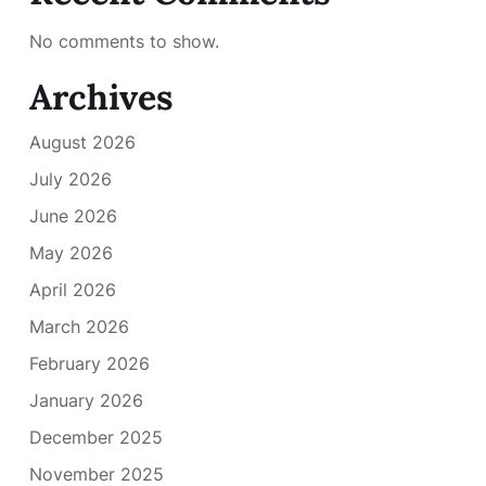
No comments to show.
Archives
August 2026
July 2026
June 2026
May 2026
April 2026
March 2026
February 2026
January 2026
December 2025
November 2025