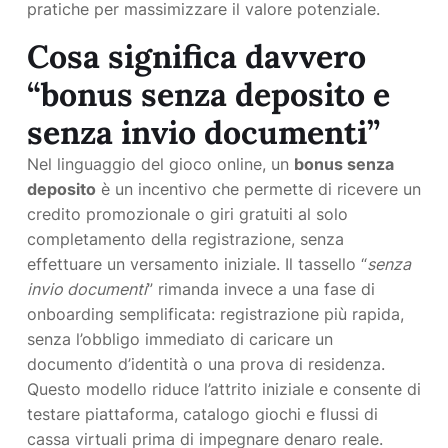
pratiche per massimizzare il valore potenziale.
Cosa significa davvero
“bonus senza deposito e
senza invio documenti”
Nel linguaggio del gioco online, un
bonus senza
deposito
è un incentivo che permette di ricevere un
credito promozionale o giri gratuiti al solo
completamento della registrazione, senza
effettuare un versamento iniziale. Il tassello “
senza
invio documenti
” rimanda invece a una fase di
onboarding semplificata: registrazione più rapida,
senza l’obbligo immediato di caricare un
documento d’identità o una prova di residenza.
Questo modello riduce l’attrito iniziale e consente di
testare piattaforma, catalogo giochi e flussi di
cassa virtuali prima di impegnare denaro reale.