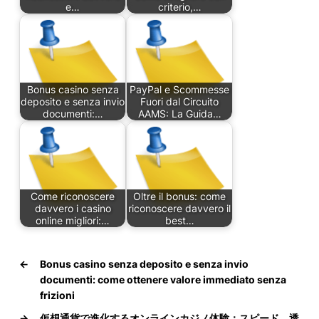
e…
criterio,…
Bonus casino senza
PayPal e Scommesse
deposito e senza invio
Fuori dal Circuito
documenti:…
AAMS: La Guida…
Come riconoscere
Oltre il bonus: come
davvero i casino
riconoscere davvero il
online migliori:…
best…
←
Bonus casino senza deposito e senza invio
documenti: come ottenere valore immediato senza
frizioni
→
仮想通貨で進化するオンラインカジノ体験：スピード、透