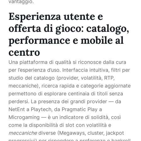
vantaggio.
Esperienza utente e
offerta di gioco: catalogo,
performance e mobile al
centro
Una piattaforma di qualità si riconosce dalla cura
per l’esperienza d’uso. Interfaccia intuitiva, filtri per
studio del catalogo (provider, volatilità, RTP,
meccaniche), ricerca rapida e categorie aggiornate
permettono di esplorare centinaia di titoli senza
perdersi. La presenza dei grandi provider — da
NetEnt a Playtech, da Pragmatic Play a
Microgaming — è un indicatore di solidità, così
come la disponibilità di slot con volatilità e
meccaniche
diverse (Megaways, cluster, jackpot
progressivi) per rispondere a preferenze e bankroll