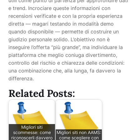
utili come punto di partenza per approfondire dati
e trend. Incrociare queste informazioni con
recensioni verificate e con la propria esperienza
diretta — magari testando in modalità demo
quando disponibile — permette di costruire un
giudizio personale solido. L’obiettivo non è
inseguire l’offerta “più grande”, ma individuare la
piattaforma che meglio coniuga divertimento,
controllo del rischio e chiarezza delle condizioni:
una combinazione che, alla lunga, fa davvero la
differenza.
Related Posts:
Migliori siti
scommesse: come
Migliori siti non AAMS:
riconoscerli davvero
come scegliere con