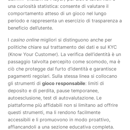
una curiosità statistica: consente di valutare il
comportamento atteso di un gioco nel lungo
periodo e rappresenta un esercizio di trasparenza a
beneficio dell’utente.
I
casino online
migliori si distinguono anche per
politiche chiare sul trattamento dei dati e sul KYC
(Know Your Customer). La verifica dell’identità è un
passaggio talvolta percepito come scomodo, ma è
ciò che protegge dal furto d’identità e garantisce
pagamenti regolari. Sulla stessa linea si collocano
gli strumenti di
gioco responsabile
: limiti di
deposito e di perdita, pause temporanee,
autoesclusione, test di autovalutazione. Le
piattaforme più affidabili non si limitano ad offrire
questi strumenti, ma li rendono facilmente
accessibili e li promuovono in modo proattivo,
affiancandoli a una sezione educativa completa.