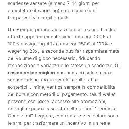
scadenze sensate (almeno 7–14 giorni per
completare il wagering) e comunicazioni
trasparenti via email o push.
Un esempio pratico aiuta a concretizzare: tra due
offerte apparentemente simili, una con 200€ al
100% e wagering 40x e una con 150€ al 100% e
wagering 20x, la seconda può far risparmiare metà
del volume di gioco necessario, riducendo
l’esposizione a varianza e lo stress da scadenze. Gli
casino online migliori
non puntano solo su cifre
scenografiche, ma su termini equilibrati e
sostenibili. Infine, verifica sempre la compatibilità
del bonus con metodi di pagamento: taluni wallet
possono escludere l’accesso alle promozioni,
dettaglio spesso nascosto nelle sezioni “Termini e
Condizioni”. Leggere, confrontare e calcolare sono
le armi per trasformare un incentivo in un reale