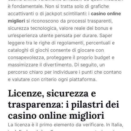
è fondamentale. Non si tratta solo di grafiche
accattivanti o di jackpot scintillanti: i
casino online
migliori
si riconoscono da processi trasparenti,
sicurezza tecnologica, valore reale dei bonus e
un’esperienza utente pensata per durare. Saper
leggere tra le righe di regolamenti, percentuali e
cataloghi di giochi consente di giocare con
consapevolezza, proteggere il proprio budget e
massimizzare il divertimento. Di seguito, un
percorso chiaro per individuare i punti che contano
e valutare con criterio ogni piattaforma.
Licenze, sicurezza e
trasparenza: i pilastri dei
casino online migliori
La licenza è il primo elemento da verificare. In Italia,