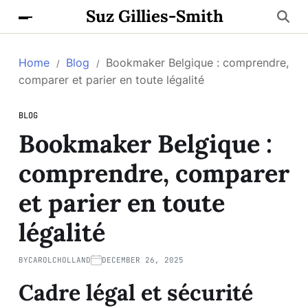
Suz Gillies-Smith
Home
Blog
Bookmaker Belgique : comprendre,
comparer et parier en toute légalité
BLOG
Bookmaker Belgique :
comprendre, comparer
et parier en toute
légalité
BY
CAROLCHOLLAND
DECEMBER 26, 2025
Cadre légal et sécurité