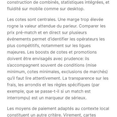
construction de combinés, statistiques intégrées, et
fluidité sur mobile comme sur desktop.
Les cotes sont centrales. Une marge trop élevée
rogne la valeur attendue du parieur. Comparer les
prix pré-match et en direct sur plusieurs
événements permet d’identifier les opérateurs les
plus compétitifs, notamment sur les ligues
majeures. Les boosts de cotes et promotions
doivent être envisagés avec prudence: ils
s’accompagnent souvent de conditions (mise
minimum, cotes minimales, exclusions de marchés)
qu’il faut lire attentivement. La transparence sur les
frais, les arrondis et les règles spécifiques (par
exemple, que se passe-t-il si un match est
interrompu) est un marqueur de sérieux.
Les moyens de paiement adaptés au contexte local
constituent un autre critère. Virement, cartes