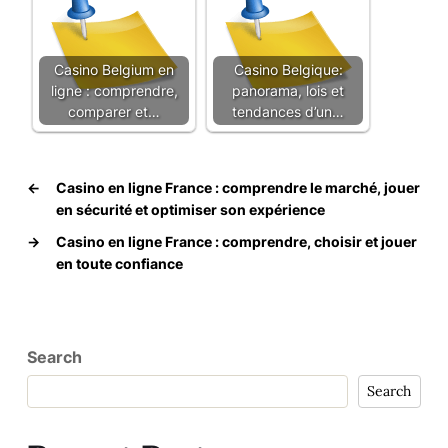
Casino Belgium en
Casino Belgique:
ligne : comprendre,
panorama, lois et
comparer et…
tendances d’un…
←
Casino en ligne France : comprendre le marché, jouer
en sécurité et optimiser son expérience
→
Casino en ligne France : comprendre, choisir et jouer
en toute confiance
Search
Search