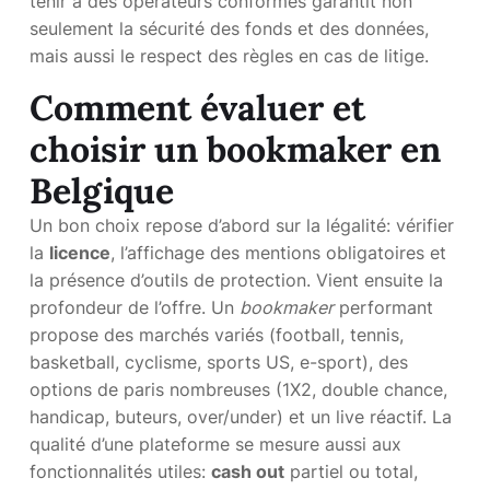
tenir à des opérateurs conformes garantit non
seulement la sécurité des fonds et des données,
mais aussi le respect des règles en cas de litige.
Comment évaluer et
choisir un bookmaker en
Belgique
Un bon choix repose d’abord sur la légalité: vérifier
la
licence
, l’affichage des mentions obligatoires et
la présence d’outils de protection. Vient ensuite la
profondeur de l’offre. Un
bookmaker
performant
propose des marchés variés (football, tennis,
basketball, cyclisme, sports US, e-sport), des
options de paris nombreuses (1X2, double chance,
handicap, buteurs, over/under) et un live réactif. La
qualité d’une plateforme se mesure aussi aux
fonctionnalités utiles:
cash out
partiel ou total,