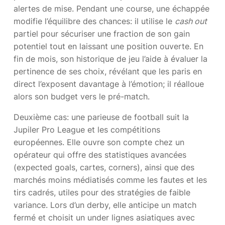
alertes de mise. Pendant une course, une échappée
modifie l’équilibre des chances: il utilise le
cash out
partiel pour sécuriser une fraction de son gain
potentiel tout en laissant une position ouverte. En
fin de mois, son historique de jeu l’aide à évaluer la
pertinence de ses choix, révélant que les paris en
direct l’exposent davantage à l’émotion; il réalloue
alors son budget vers le pré-match.
Deuxième cas: une parieuse de football suit la
Jupiler Pro League et les compétitions
européennes. Elle ouvre son compte chez un
opérateur qui offre des statistiques avancées
(expected goals, cartes, corners), ainsi que des
marchés moins médiatisés comme les fautes et les
tirs cadrés, utiles pour des stratégies de faible
variance. Lors d’un derby, elle anticipe un match
fermé et choisit un under lignes asiatiques avec