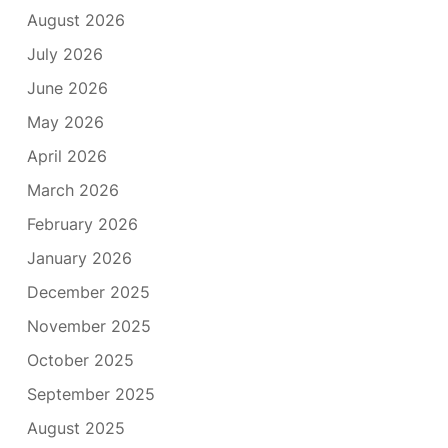
August 2026
July 2026
June 2026
May 2026
April 2026
March 2026
February 2026
January 2026
December 2025
November 2025
October 2025
September 2025
August 2025