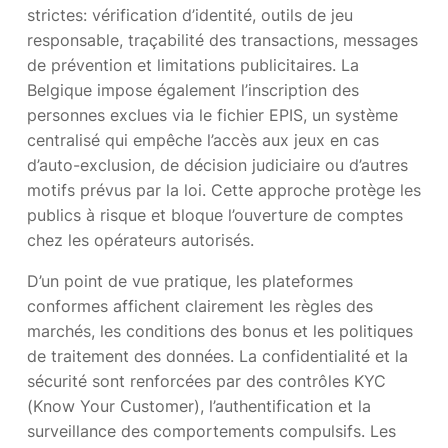
strictes: vérification d’identité, outils de jeu
responsable, traçabilité des transactions, messages
de prévention et limitations publicitaires. La
Belgique impose également l’inscription des
personnes exclues via le fichier EPIS, un système
centralisé qui empêche l’accès aux jeux en cas
d’auto-exclusion, de décision judiciaire ou d’autres
motifs prévus par la loi. Cette approche protège les
publics à risque et bloque l’ouverture de comptes
chez les opérateurs autorisés.
D’un point de vue pratique, les plateformes
conformes affichent clairement les règles des
marchés, les conditions des bonus et les politiques
de traitement des données. La confidentialité et la
sécurité sont renforcées par des contrôles KYC
(Know Your Customer), l’authentification et la
surveillance des comportements compulsifs. Les