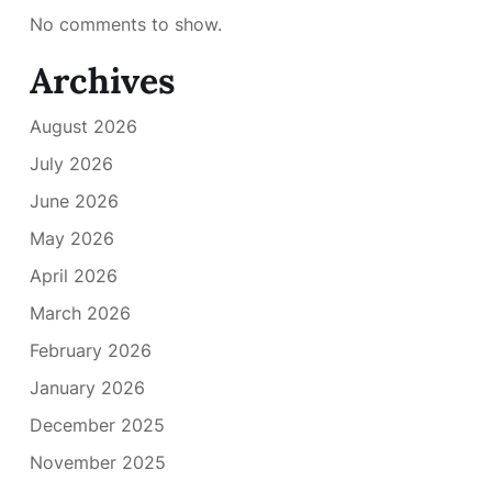
No comments to show.
Archives
August 2026
July 2026
June 2026
May 2026
April 2026
March 2026
February 2026
January 2026
December 2025
November 2025