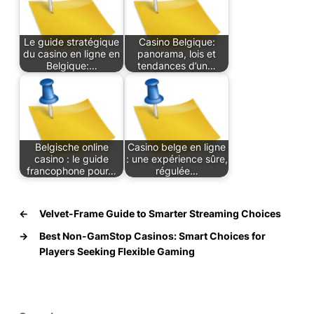
Le guide stratégique
Casino Belgique:
du casino en ligne en
panorama, lois et
Belgique:…
tendances d’un…
Belgische online
Casino belge en ligne
casino : le guide
: une expérience sûre,
francophone pour…
régulée…
←
Velvet-Frame Guide to Smarter Streaming Choices
→
Best Non-GamStop Casinos: Smart Choices for
Players Seeking Flexible Gaming