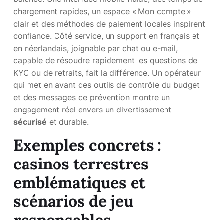
chargement rapides, un espace « Mon compte »
clair et des méthodes de paiement locales inspirent
confiance. Côté service, un support en français et
en néerlandais, joignable par chat ou e-mail,
capable de résoudre rapidement les questions de
KYC ou de retraits, fait la différence. Un opérateur
qui met en avant des outils de contrôle du budget
et des messages de prévention montre un
engagement réel envers un divertissement
sécurisé
et durable.
Exemples concrets :
casinos terrestres
emblématiques et
scénarios de jeu
responsables