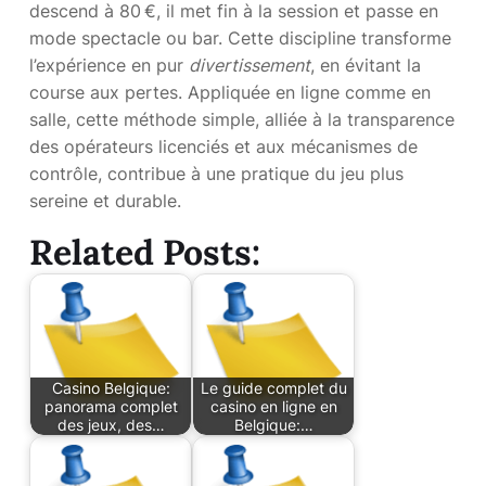
descend à 80 €, il met fin à la session et passe en
mode spectacle ou bar. Cette discipline transforme
l’expérience en pur
divertissement
, en évitant la
course aux pertes. Appliquée en ligne comme en
salle, cette méthode simple, alliée à la transparence
des opérateurs licenciés et aux mécanismes de
contrôle, contribue à une pratique du jeu plus
sereine et durable.
Related Posts:
Casino Belgique:
Le guide complet du
panorama complet
casino en ligne en
des jeux, des…
Belgique:…