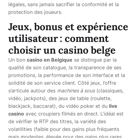
légales, sans jamais sacrifier la conformité et la
protection des joueurs.
Jeux, bonus et expérience
utilisateur : comment
choisir un casino belge
Un bon
casino en Belgique
se distingue par la
qualité de son catalogue, la transparence de ses
promotions, la performance de son interface et la
solidité de son service client. Côté jeux, l’offre
s’articule autour des
machines à sous
(classiques,
vidéo, jackpots), des jeux de table (roulette,
blackjack, baccarat), du vidéo poker et du
live
casino
avec croupiers filmés en direct. L’idéal est
de vérifier le RTP des titres, la variété des
volatilities (faible pour des gains plus fréquents
mais modestes, élevée pour des gains plus rares