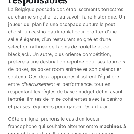
La Belgique possède des établissements terrestres
au charme singulier et au savoir-faire historique. Un
joueur qui planifie une escapade culturelle peut
choisir un casino patrimonial pour profiter d’une
salle élégante, d’un restaurant soigné et d’une
sélection raffinée de tables de roulette et de
blackjack. Un autre, plus orienté compétition,
préférera une destination réputée pour ses tournois
de poker, sa poker room animée et son calendrier
soutenu. Ces deux approches illustrent l’équilibre
entre
divertissement
et performance, tout en
respectant les règles de base : budget défini avant
l’entrée, limites de mise cohérentes avec la bankroll
et pauses régulières pour garder l’esprit clair.
Côté en ligne, prenons le cas d’un joueur
francophone qui souhaite alterner entre
machines à
sous
et tables live. Il commence par comparer