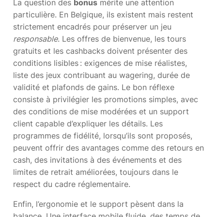
La question des
bonus
mérite une attention
particulière. En Belgique, ils existent mais restent
strictement encadrés pour préserver un jeu
responsable
. Les offres de bienvenue, les tours
gratuits et les cashbacks doivent présenter des
conditions lisibles : exigences de mise réalistes,
liste des jeux contribuant au wagering, durée de
validité et plafonds de gains. Le bon réflexe
consiste à privilégier les promotions simples, avec
des conditions de mise modérées et un support
client capable d’expliquer les détails. Les
programmes de fidélité, lorsqu’ils sont proposés,
peuvent offrir des avantages comme des retours en
cash, des invitations à des événements et des
limites de retrait améliorées, toujours dans le
respect du cadre réglementaire.
Enfin, l’ergonomie et le support pèsent dans la
balance. Une interface mobile fluide, des temps de