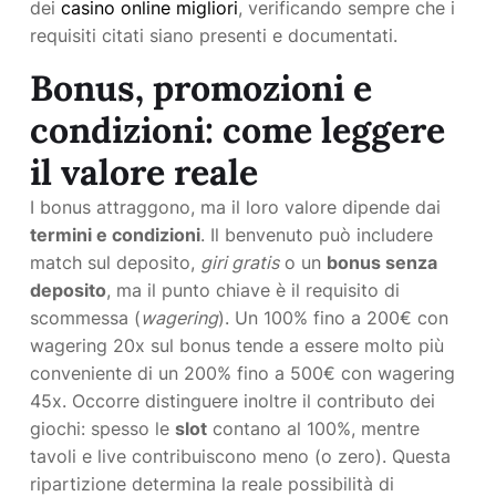
dei
casino online migliori
, verificando sempre che i
requisiti citati siano presenti e documentati.
Bonus, promozioni e
condizioni: come leggere
il valore reale
I bonus attraggono, ma il loro valore dipende dai
termini e condizioni
. Il benvenuto può includere
match sul deposito,
giri gratis
o un
bonus senza
deposito
, ma il punto chiave è il requisito di
scommessa (
wagering
). Un 100% fino a 200€ con
wagering 20x sul bonus tende a essere molto più
conveniente di un 200% fino a 500€ con wagering
45x. Occorre distinguere inoltre il contributo dei
giochi: spesso le
slot
contano al 100%, mentre
tavoli e live contribuiscono meno (o zero). Questa
ripartizione determina la reale possibilità di