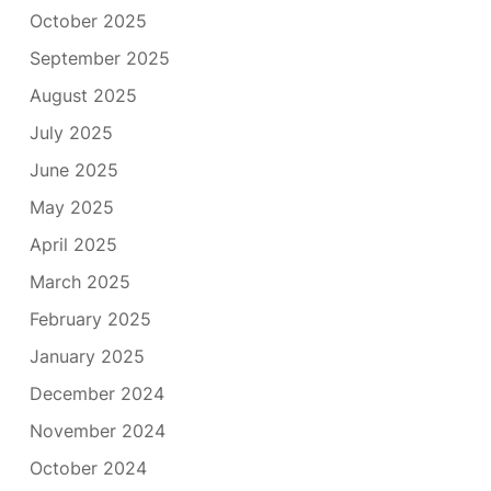
October 2025
September 2025
August 2025
July 2025
June 2025
May 2025
April 2025
March 2025
February 2025
January 2025
December 2024
November 2024
October 2024