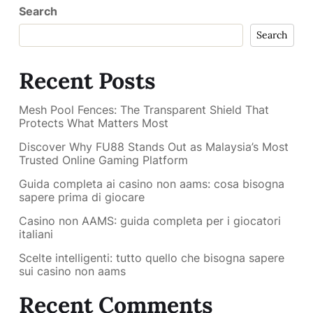
Search
Search
Recent Posts
Mesh Pool Fences: The Transparent Shield That
Protects What Matters Most
Discover Why FU88 Stands Out as Malaysia’s Most
Trusted Online Gaming Platform
Guida completa ai casino non aams: cosa bisogna
sapere prima di giocare
Casino non AAMS: guida completa per i giocatori
italiani
Scelte intelligenti: tutto quello che bisogna sapere
sui casino non aams
Recent Comments