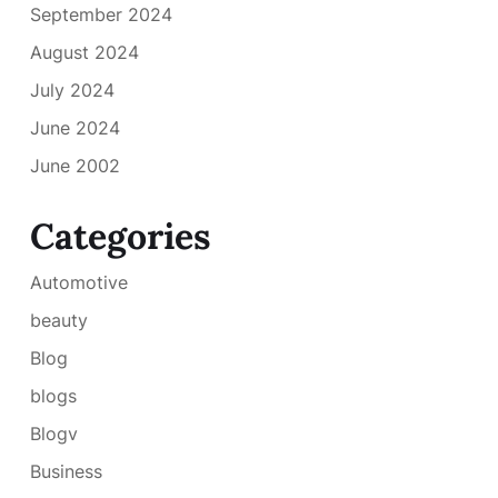
September 2024
August 2024
July 2024
June 2024
June 2002
Categories
Automotive
beauty
Blog
blogs
Blogv
Business