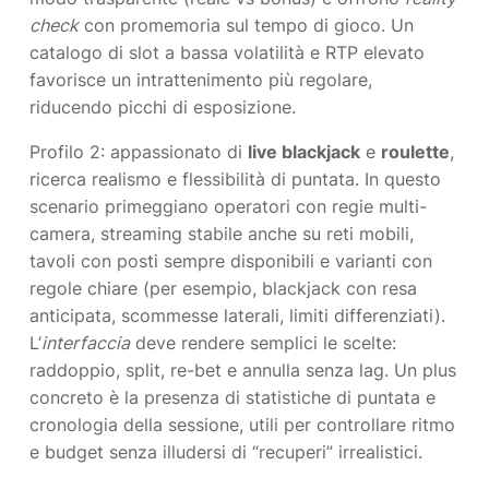
check
con promemoria sul tempo di gioco. Un
catalogo di slot a bassa volatilità e RTP elevato
favorisce un intrattenimento più regolare,
riducendo picchi di esposizione.
Profilo 2: appassionato di
live blackjack
e
roulette
,
ricerca realismo e flessibilità di puntata. In questo
scenario primeggiano operatori con regie multi-
camera, streaming stabile anche su reti mobili,
tavoli con posti sempre disponibili e varianti con
regole chiare (per esempio, blackjack con resa
anticipata, scommesse laterali, limiti differenziati).
L’
interfaccia
deve rendere semplici le scelte:
raddoppio, split, re-bet e annulla senza lag. Un plus
concreto è la presenza di statistiche di puntata e
cronologia della sessione, utili per controllare ritmo
e budget senza illudersi di “recuperi” irrealistici.