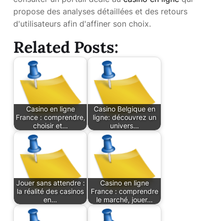
propose des analyses détaillées et des retours
d'utilisateurs afin d'affiner son choix.
Related Posts:
Casino en ligne
Casino Belgique en
France : comprendre,
ligne: découvrez un
choisir et…
univers…
Jouer sans attendre :
Casino en ligne
la réalité des casinos
France : comprendre
en…
le marché, jouer…