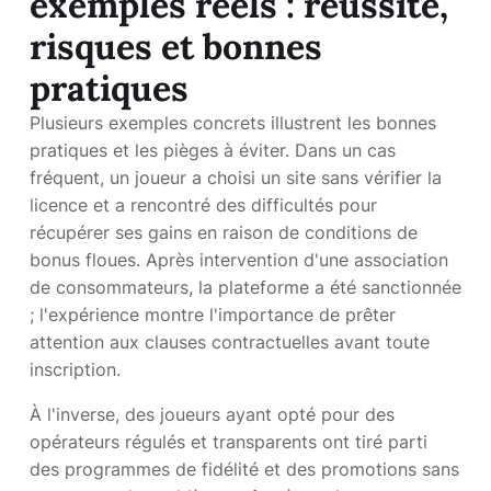
exemples réels : réussite,
risques et bonnes
pratiques
Plusieurs exemples concrets illustrent les bonnes
pratiques et les pièges à éviter. Dans un cas
fréquent, un joueur a choisi un site sans vérifier la
licence et a rencontré des difficultés pour
récupérer ses gains en raison de conditions de
bonus floues. Après intervention d'une association
de consommateurs, la plateforme a été sanctionnée
; l'expérience montre l'importance de prêter
attention aux clauses contractuelles avant toute
inscription.
À l'inverse, des joueurs ayant opté pour des
opérateurs régulés et transparents ont tiré parti
des programmes de fidélité et des promotions sans