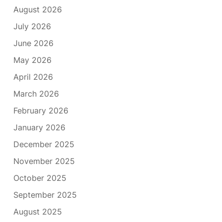
August 2026
July 2026
June 2026
May 2026
April 2026
March 2026
February 2026
January 2026
December 2025
November 2025
October 2025
September 2025
August 2025