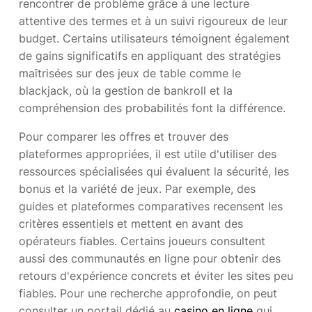
rencontrer de problème grâce à une lecture
attentive des termes et à un suivi rigoureux de leur
budget. Certains utilisateurs témoignent également
de gains significatifs en appliquant des stratégies
maîtrisées sur des jeux de table comme le
blackjack, où la gestion de bankroll et la
compréhension des probabilités font la différence.
Pour comparer les offres et trouver des
plateformes appropriées, il est utile d'utiliser des
ressources spécialisées qui évaluent la sécurité, les
bonus et la variété de jeux. Par exemple, des
guides et plateformes comparatives recensent les
critères essentiels et mettent en avant des
opérateurs fiables. Certains joueurs consultent
aussi des communautés en ligne pour obtenir des
retours d'expérience concrets et éviter les sites peu
fiables. Pour une recherche approfondie, on peut
consulter un portail dédié au
casino en ligne
qui