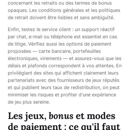
concernant les retraits ou des termes de bonus
opaques. Les conditions générales et les politiques
de retrait doivent être lisibles et sans ambiguïté.
Enfin, testez le service client : un support réactif
par chat, e-mail ou téléphone est essentiel en cas
de litige. Vérifiez aussi les options de paiement
proposées — carte bancaire, portefeuilles
électroniques, virements — et assurez-vous que les
délais et plafonds correspondent à vos attentes. En
privilégiant des sites qui affichent clairement leurs
partenariats avec des fournisseurs de jeux réputés
et qui publient leurs taux de redistribution, on peut
minimiser les risques et profiter d'une expérience
de jeu plus sereine.
Les jeux,
bonus
et modes
de paiement : ce qu'il faut