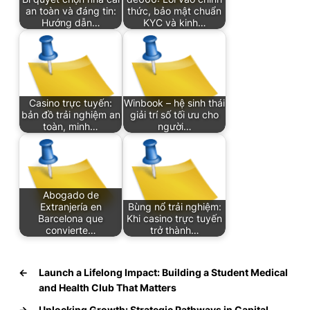
an toàn và đáng tin:
thức, bảo mật chuẩn
Hướng dẫn…
KYC và kinh…
Casino trực tuyến:
Winbook – hệ sinh thái
bản đồ trải nghiệm an
giải trí số tối ưu cho
toàn, minh…
người…
Abogado de
Extranjería en
Bùng nổ trải nghiệm:
Barcelona que
Khi casino trực tuyến
convierte…
trở thành…
←
Launch a Lifelong Impact: Building a Student Medical
and Health Club That Matters
→
Unlocking Growth: Strategic Pathways in Capital