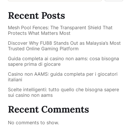
Recent Posts
Mesh Pool Fences: The Transparent Shield That
Protects What Matters Most
Discover Why FU88 Stands Out as Malaysia’s Most
Trusted Online Gaming Platform
Guida completa ai casino non aams: cosa bisogna
sapere prima di giocare
Casino non AAMS: guida completa per i giocatori
italiani
Scelte intelligenti: tutto quello che bisogna sapere
sui casino non aams
Recent Comments
No comments to show.