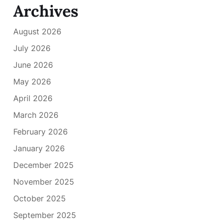
Archives
August 2026
July 2026
June 2026
May 2026
April 2026
March 2026
February 2026
January 2026
December 2025
November 2025
October 2025
September 2025