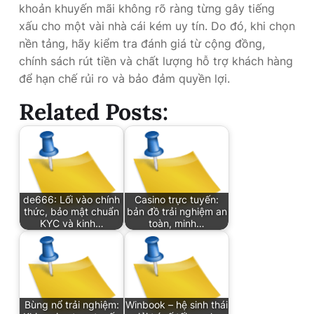
khoản khuyến mãi không rõ ràng từng gây tiếng
xấu cho một vài nhà cái kém uy tín. Do đó, khi chọn
nền tảng, hãy kiểm tra đánh giá từ cộng đồng,
chính sách rút tiền và chất lượng hỗ trợ khách hàng
để hạn chế rủi ro và bảo đảm quyền lợi.
Related Posts:
de666: Lối vào chính
Casino trực tuyến:
thức, bảo mật chuẩn
bản đồ trải nghiệm an
KYC và kinh…
toàn, minh…
Bùng nổ trải nghiệm:
Winbook – hệ sinh thái