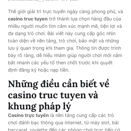
Thế giới giải trí trực tuyến ngày càng phong phú, và
casino truc tuyen
trở thành lựa chọn hàng đầu của
nhiều người muốn tìm cảm xúc mạnh mẽ, tiện lợi và
đa dạng trò chơi. Bài viết này cung cấp góc nhìn
toàn diện về nền tảng, trò chơi, bảo mật và những
lưu ý quan trọng khi tham gia. Thông tin được trình
bày rõ ràng, dễ hiểu nhằm giúp người chơi mới nắm
bắt nhanh các yếu tố then chốt trước khi quyết
định đăng ký hoặc nạp tiền.
Những điều cần biết về
casino truc tuyen
và
khung pháp lý
Casino trực tuyến
là nền tảng cung cấp các trò
chơi đánh bạc thông qua internet, từ máy slot, bài
baccarat, roulette đến các phòng chơi trực tiếp có