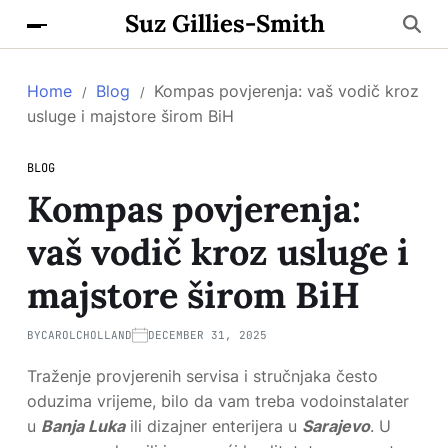
Suz Gillies-Smith
Home
Blog
Kompas povjerenja: vaš vodič kroz
usluge i majstore širom BiH
BLOG
Kompas povjerenja:
vaš vodič kroz usluge i
majstore širom BiH
BY
CAROLCHOLLAND
DECEMBER 31, 2025
Traženje provjerenih servisa i stručnjaka često
oduzima vrijeme, bilo da vam treba vodoinstalater
u
Banja Luka
ili dizajner enterijera u
Sarajevo
. U