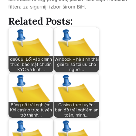
filtera za sigurniji izbor širom BiH.
Related Posts:
de666: Lối vào chính
Winbook – hệ sinh thái
thức, bảo mật chuẩn
giải trí số tối ưu cho
KYC và kinh…
người…
Bùng nổ trải nghiệm:
Casino trực tuyến:
Khi casino trực tuyến
bản đồ trải nghiệm an
trở thành…
toàn, minh…