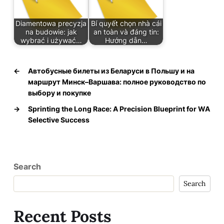
Diamentowa precyzja
Bí quyết chọn nhà cái
na budowie: jak
an toàn và đáng tin:
wybrać i używać…
Hướng dẫn…
←
Автобусные билеты из Беларуси в Польшу и на
маршрут Минск–Варшава: полное руководство по
выбору и покупке
→
Sprinting the Long Race: A Precision Blueprint for WA
Selective Success
Search
Search
Recent Posts