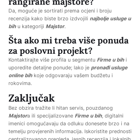
rangirane majstore?
Da, moguće je sortirati prema ocjeni i broju
recenzija kako biste brzo izdvojili
najbolje usluge u
bih
u kategoriji
Majstor
.
Šta ako mi treba više ponuda
za poslovni projekt?
Kontaktirajte više profila u segmentu
Firme u bih
i
uporedite detaljne ponude; lako je
pronađi usluge
online bih
koje odgovaraju vašem budžetu i
rokovima.
Zaključak
Bez obzira tražite li hitan servis, pouzdanog
Majstor
a ili specijalizovane
Firme u bih
, digitalni
imenici omogućavaju da odluku donesete brzo i na
temelju provjerenih informacija. Iskoristite prednosti
centralizovanog pregleda, jasnih recenzija i lokalnih