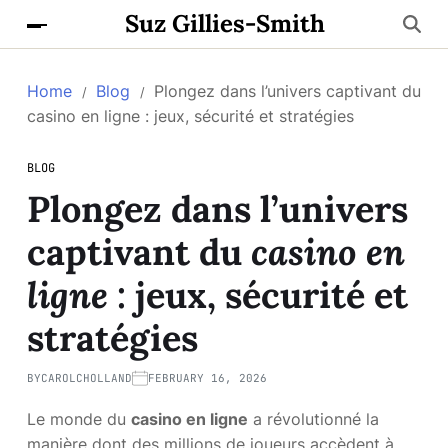
Suz Gillies-Smith
Home
Blog
Plongez dans l’univers captivant du
casino en ligne : jeux, sécurité et stratégies
BLOG
Plongez dans l’univers
captivant du
casino en
ligne
: jeux, sécurité et
stratégies
BY
CAROLCHOLLAND
FEBRUARY 16, 2026
Le monde du
casino en ligne
a révolutionné la
manière dont des millions de joueurs accèdent à