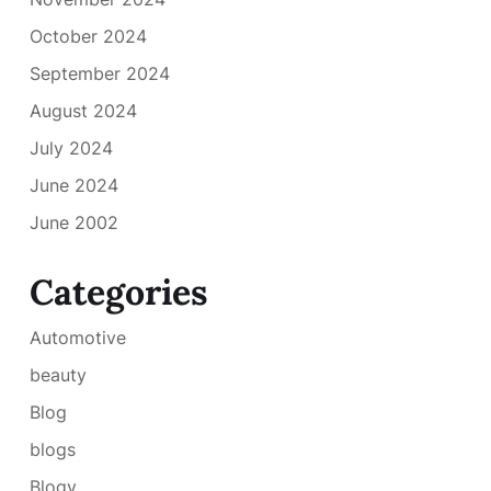
October 2024
September 2024
August 2024
July 2024
June 2024
June 2002
Categories
Automotive
beauty
Blog
blogs
Blogv