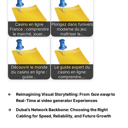
Casino en ligne
Plongez dans l’univers
France : comprendre
moderne du jeu:
le marché, jouer…
maîtriser le…
Découvrir le monde
Le guide expert du
du casino en ligne :
casino en ligne:
guide…
comprendre,…
←
Reimagining Visual Storytelling: From
face swap
to
Real-Time
ai video generator
Experiences
→
Dubai’s Network Backbone: Choosing the Right
Cabling for Speed, Reliability, and Future Growth