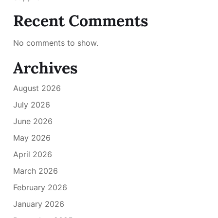
Recent Comments
No comments to show.
Archives
August 2026
July 2026
June 2026
May 2026
April 2026
March 2026
February 2026
January 2026