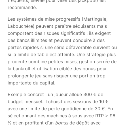
fréquents, élevée pour viser des jackpots) est
recommandé.
Les systèmes de mise progressifs (Martingale,
Labouchère) peuvent paraître séduisants mais
comportent des risques significatifs : ils exigent
des bancs illimités et peuvent conduire à des
pertes rapides si une série défavorable survient ou
si la limite de table est atteinte. Une stratégie plus
prudente combine petites mises, gestion serrée de
la bankroll et utilisation ciblée des bonus pour
prolonger le jeu sans risquer une portion trop
importante du capital.
Exemple concret : un joueur alloue 300 € de
budget mensuel. Il choisit des sessions de 10 €
avec une limite de perte quotidienne de 30 €. En
sélectionnant des machines à sous avec RTP > 96
% et en profitant d’un
bonus
de dépôt avec